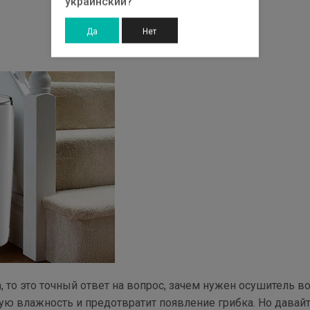
украинский?
Да
Нет
, то это точный ответ на вопрос, зачем нужен осушитель во
ую влажность и предотвратит появление грибка. Но давай