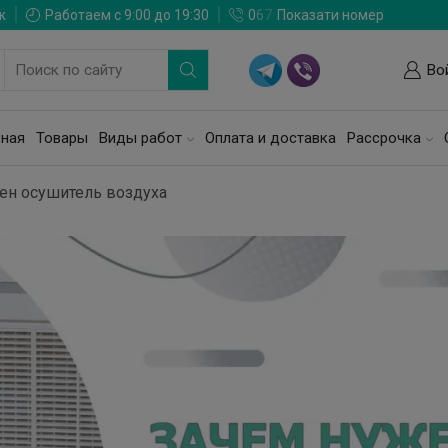
ж
Работаем с 9:00 до 19:30
0
6
7
Показати номер
Во
вная
Товары
Виды работ
Оплата и доставка
Рассрочка
ен осушитель воздуха