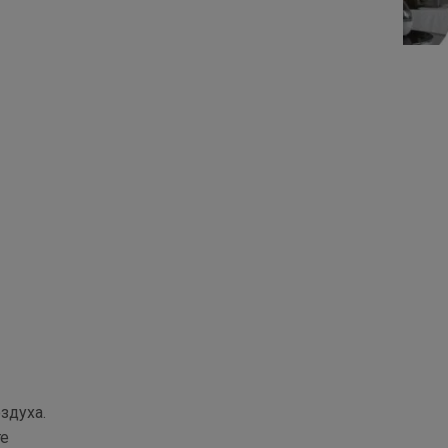
здуха.
те