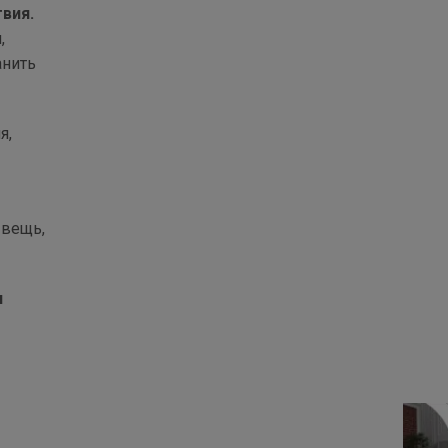
твия.
,
анить
я,
 вещь,
и