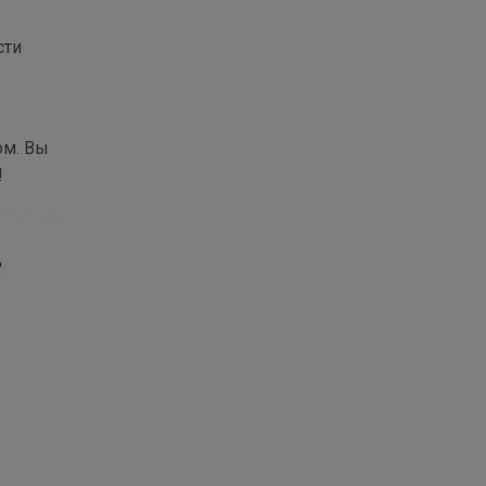
сти
ом. Вы
!