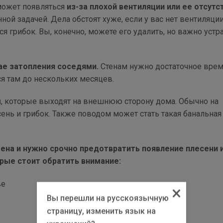
может появляться
из-за плохой вентиляции или ее отсутс
ной задачей. Дела обстоят хуже, если у вас нет вентиляции
я грибок. Вы, конечно, можете его удалить, но важно устр
ае затопления соседями.
Стенам нужно достаточное врем
я там до нескольких месяцев.
ы
, которые выходят на внешнюю сторону дома. Обычно на
нь и грибок. Также поводом может стать такая банальная
ена и нужно срочно предотвратить появление плесени 
орые стоит обратить внимание:
ве
×
Вы перешли на русскоязычную
страницу, изменить язык на