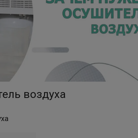
тель воздуха
уха