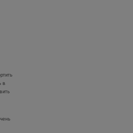
ортить
ь в
явить
очень