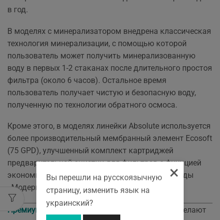
в год.
В моделях с минерализатором внедрена классическая
технология минерализации, с помощью которой
пользователь может получить минерализованную
воду в первых 1-2 стаканах после длительного простоя
фильтра (около 6 часов). Остальное время
пользователь получает чистую и безопасную воду,
полученную по технологии обратного осмоса.
Кроме этого, в моделях линейки Absolute используется
более производительный мембранный элемент Ecosoft
(75 GPD), улучшенный комплект картриджей
предварительной очистки для фильтров с функцией
×
экономии воды и стильный кран очищенной воды
Вы перешли на русскоязычную
«Модерн».
страницу, изменить язык на
украинский?
Премиум Линейка P`URE
— фильтры, которые делают