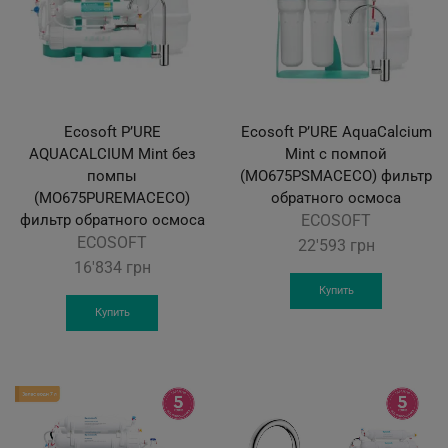
Ecosoft P’URE
Ecosoft P’URE AquaCalcium
AQUACALCIUM Mint без
Mint с помпой
помпы
(MO675PSMACECO) фильтр
(MO675PUREMACECO)
обратного осмоса
фильтр обратного осмоса
ECOSOFT
ECOSOFT
22'593
грн
16'834
грн
Купить
Купить