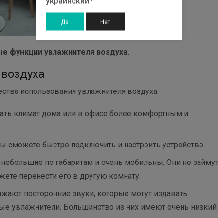
украинский?
Да
Нет
ые функции увлажнителя воздуха.
воздуха
ства использования увлажнителя воздуха:
ать климат дома или в офисе более комфортным и
ы сможете быстро подключить и настроить устройство.
небольшие по габаритам и очень мобильны. Они не займу
жете перенести его в другую комнату.
ражают посторонние звуки, которые могут издавать
ные увлажнители. Большинство из них имеют очень низкий