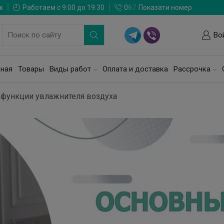
ж
Работаем с 9:00 до 19:30
0
6
7
Показати номер
Во
вная
Товары
Виды работ
Оплата и доставка
Рассрочка
функции увлажнителя воздуха