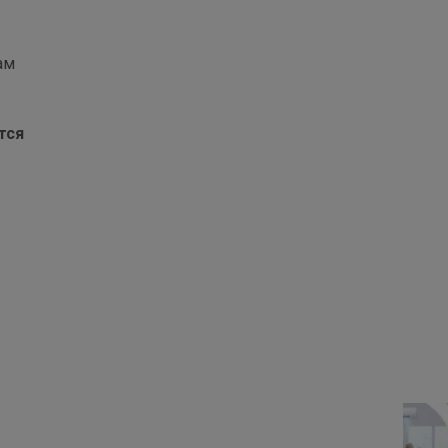
ам
тся