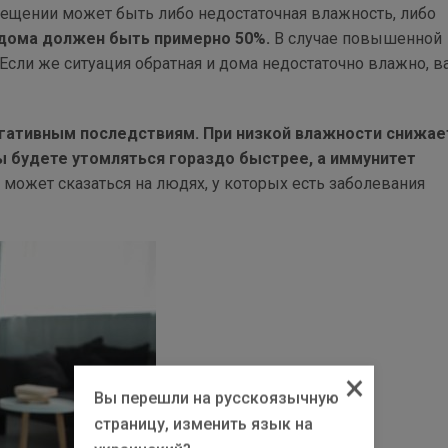
мещении может быть либо недостаточная влажность, либо
 дома должен быть примерно 50%.
В случае повышенной
Если же ситуация обратная и дома недостаточно влажно, в
егативным последствиям. При низкой влажности снижае
Вы будете утомляться гораздо быстрее, а иммунитет
 может сказаться на людях, у которых есть заболевания
×
Вы перешли на русскоязычную
страницу, изменить язык на