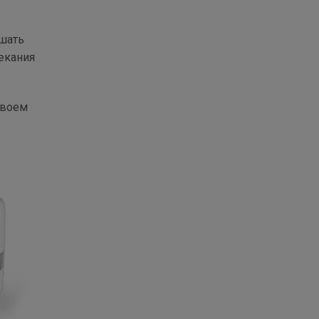
ышать
екания
своем