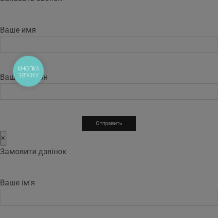
Ваше имя
КНОПКА
ЗВ'ЯЗКУ
Ваш телефон
×
Замовити дзвінок
Ваше ім'я