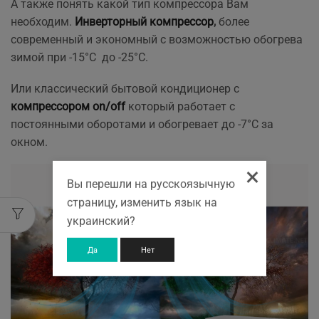
А также понять какой тип компрессора Вам
необходим.
Инверторный компрессор
,
более
современный и экономный с возможностью обогрева
зимой при -15°С до -25°С.
Или классический бытовой кондиционер с
компрессором on/off
который работает с
постоянными оборотами и обогревает до -7°С за
окном.
×
Вы перешли на русскоязычную
страницу, изменить язык на
украинский?
Да
Нет