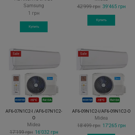
Samsung
Original
Curr
42'999
грн
39'465
грн
1
грн
price
pric
was:
is:
Купить
Купить
42'999 грн.
39'4
Sale
Sale
AF6-07N1C2-I /AF6-07N1C2-
AF6-09N1C2-I/AF6-09N1C2-O
O
Midea
Midea
Original
Curr
18'499
грн
17'265
грн
Original
Current
17'199
грн
16'032
грн
price
pric