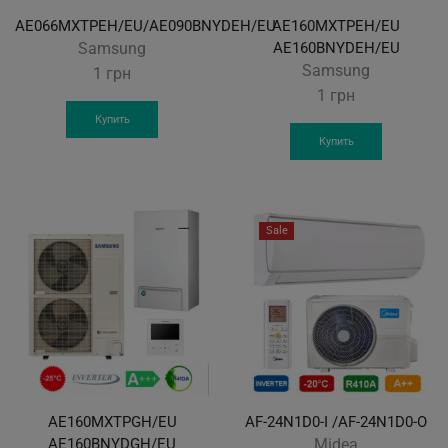
AE066MXTPEH/EU/AE090BNYDEH/EU
AE160MXTPEH/EU
Samsung
AE160BNYDEH/EU
Samsung
1
грн
1
грн
Купить
Купить
Sale
AE160MXTPGH/EU
AF-24N1D0-I /AF-24N1D0-O
AE160BNYDGH/EU
Midea