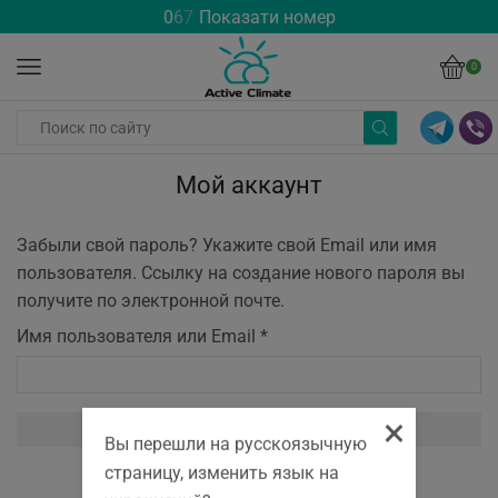
0
6
7
Показати номер
0
Мой аккаунт
Забыли свой пароль? Укажите свой Email или имя
пользователя. Ссылку на создание нового пароля вы
получите по электронной почте.
Обязательно
Имя пользователя или Email
*
×
Сброс пароля
Вы перешли на русскоязычную
страницу, изменить язык на