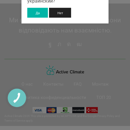
украинский?
Да
Нет
Ми поважаємо наших клієнтів і вони
відповідають нам взаємністю.
О нас
Контакты
FAQ
Монтаж
Политика конфиденциальности
ТОП 20
Active Climate 2026 This site is protected by reCAPTCHA and the Google
Privacy Policy
and
Terms of Service
apply.