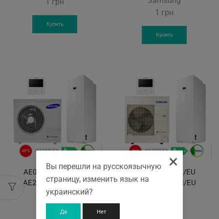
Samsung
1
грн
1
грн
Купить
Купить
×
Вы перешли на русскоязычную
AE090MXTPEH/EU
AE090MXTPEH/EU
страницу, изменить язык на
AE200TNWTEH/EU
AE260TNWTEH/EU
украинский?
Samsung
Samsung
1
грн
1
грн
Да
Нет