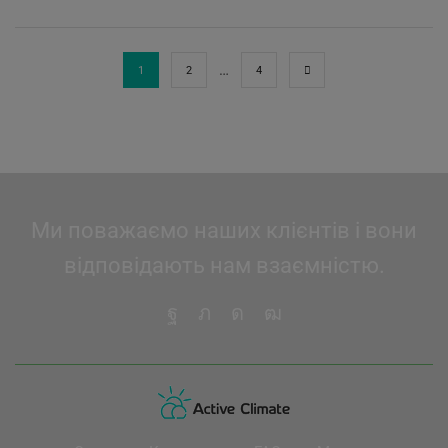
…
1
2
4
Ми поважаємо наших клієнтів і вони
відповідають нам взаємністю.