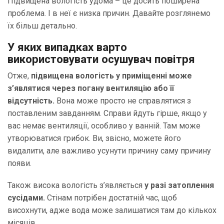
Підвищена вологість удома – це досить поширена
проблема. І в неї є низка причин. Давайте розглянемо
їх більш детально.
У яких випадках варто
використовувати осушувач повітря
Отже,
підвищена вологість у приміщенні може
з’являтися через погану вентиляцію або її
відсутність.
Вона може просто не справлятися з
поставленим завданням. Справи йдуть гірше, якщо у
вас немає вентиляції, особливо у ванній. Там може
утворюватися грибок. Ви, звісно, можете його
видалити, але важливо усунути причину саму причину
появи.
Також висока вологість з’являється
у разі затоплення
сусідами.
Стінам потрібен достатній час, щоб
висохнути, адже вода може залишатися там до кількох
місяців.