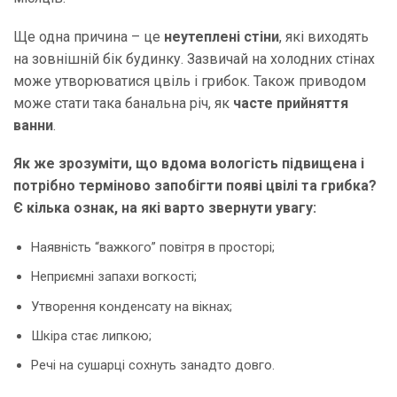
Ще одна причина – це
неутеплені стіни
, які виходять
на зовнішній бік будинку. Зазвичай на холодних стінах
може утворюватися цвіль і грибок. Також приводом
може стати така банальна річ, як
часте прийняття
ванни
.
Як же зрозуміти, що вдома вологість підвищена і
потрібно терміново запобігти появі цвілі та грибка?
Є кілька ознак, на які варто звернути увагу:
Наявність “важкого” повітря в просторі;
Неприємні запахи вогкості;
Утворення конденсату на вікнах;
Шкіра стає липкою;
Речі на сушарці сохнуть занадто довго.