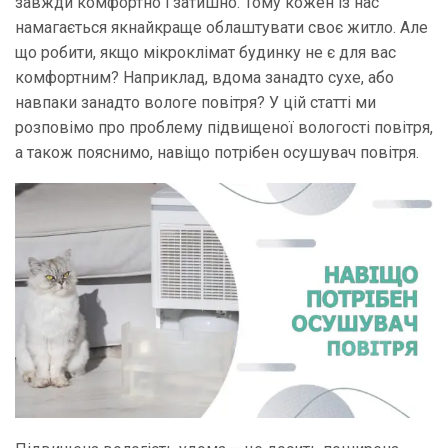
завжди комфортно і затишно. Тому кожен із нас
намагається якнайкраще облаштувати своє житло. Але
що робити, якщо мікроклімат будинку не є для вас
комфортним? Наприклад, вдома занадто сухе, або
навпаки занадто вологе повітря? У цій статті ми
розповімо про проблему підвищеної вологості повітря,
а також пояснимо, навіщо потрібен осушувач повітря.