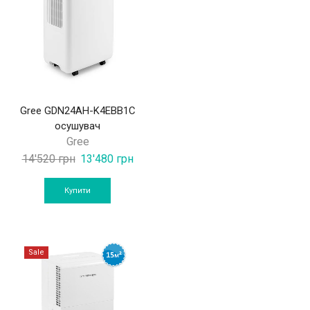
Gree GDN24AH-K4EBB1C
осушувач
Gree
Original
Current
14'520
грн
13'480
грн
price
price
was:
is:
Купити
14'520 грн.
13'480 грн.
Sale