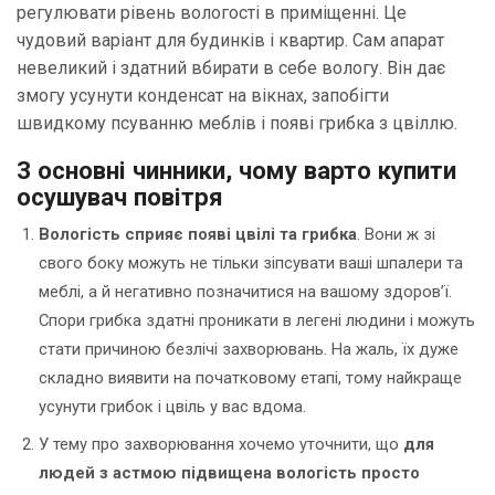
регулювати рівень вологості в приміщенні. Це
чудовий варіант для будинків і квартир. Сам апарат
невеликий і здатний вбирати в себе вологу. Він дає
змогу усунути конденсат на вікнах, запобігти
швидкому псуванню меблів і появі грибка з цвіллю.
3 основні чинники, чому варто купити
осушувач повітря
Вологість сприяє появі цвілі та грибка
. Вони ж зі
свого боку можуть не тільки зіпсувати ваші шпалери та
меблі, а й негативно позначитися на вашому здоров’ї.
Спори грибка здатні проникати в легені людини і можуть
стати причиною безлічі захворювань. На жаль, їх дуже
складно виявити на початковому етапі, тому найкраще
усунути грибок і цвіль у вас вдома.
У тему про захворювання хочемо уточнити, що
для
людей з астмою підвищена вологість просто