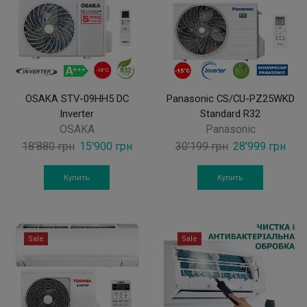
OSAKA STV-09HH5 DC
Panasonic CS/CU-PZ25WKD
Inverter
Standard R32
OSAKA
Panasonic
Original
Current
Original
Curr
18'880
грн
15'900
грн
30'199
грн
28'999
грн
price
price
price
pric
was:
is:
was:
is:
Купить
Купить
18'880 грн.
15'900 грн.
30'199 грн.
28'9
Sale
Sale