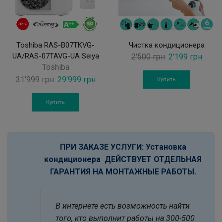
Toshiba RAS-B07TKVG-
Чистка кондиционера
UA/RAS-07TAVG-UA Seiya
Original
Curre
2'500
грн
2'199
грн
Toshiba
price
price
Original
Current
31'999
грн
29'999
грн
was:
is:
Купить
price
price
2'500 грн.
2'199
was:
is:
Купить
31'999 грн.
29'999 грн.
ПРИ ЗАКАЗЕ УСЛУГИ: Установка
кондиционера ДЕЙСТВУЕТ ОТДЕЛЬНАЯ
ГАРАНТИЯ НА МОНТАЖНЫЕ РАБОТЫ.
В интернете есть возможность найти
того, кто выполнит работы на 300-500