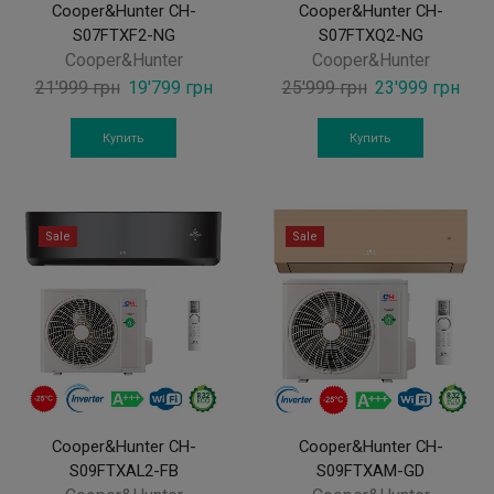
Cooper&Hunter CH-
Cooper&Hunter CH-
S07FTXF2-NG
S07FTXQ2-NG
Cooper&Hunter
Cooper&Hunter
Original
Current
Original
Curr
21'999
грн
19'799
грн
25'999
грн
23'999
грн
price
price
price
pric
was:
is:
was:
is:
Купить
Купить
21'999 грн.
19'799 грн.
25'999 грн.
23'9
Sale
Sale
Cooper&Hunter CH-
Cooper&Hunter CH-
S09FTXAL2-FB
S09FTXAM-GD