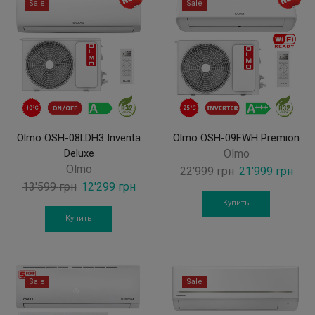
Sale
Sale
Olmo OSH-08LDH3 Inventa
Olmo OSH-09FWH Premion
Deluxe
Olmo
Olmo
Original
Curr
22'999
грн
21'999
грн
Original
Current
13'599
грн
12'299
грн
price
pric
price
price
was:
is:
Купить
was:
is:
Купить
22'999 грн.
21'9
13'599 грн.
12'299 грн.
Sale
Sale