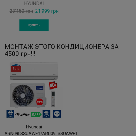
HYUNDAI
Original
Current
23'150
грн
21'999
грн
price
price
was:
is:
Купить
23'150 грн.
21'999 грн.
МОНТАЖ ЭТОГО КОНДИЦИОНЕРА ЗА
4500 грн!!!
Sale
Hyundai
ARN09LSSUAWF1/ARU09LSSUAWF1