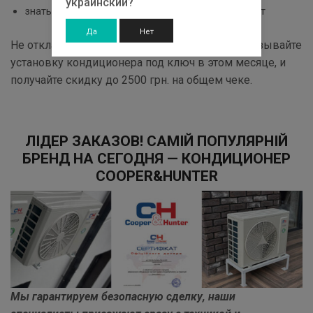
украинский?
знать окончательную стоимость основных работ
Да
Нет
Не откладывайте своё решение на потом, заказывайте
установку кондиционера под ключ в этом месяце, и
получайте скидку до 2500 грн. на общем чеке.
ЛІДЕР ЗАКАЗОВ! САМІЙ ПОПУЛЯРНІЙ
БРЕНД НА СЕГОДНЯ — КОНДИЦИОНЕР
COOPER&HUNTER
Мы гарантируем безопасную сделку, наши