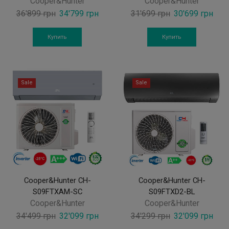
Cooper&Hunter
Cooper&Hunter
Original
Current
Original
Curr
36'899
грн
34'799
грн
31'699
грн
30'699
грн
price
price
price
pric
was:
is:
was:
is:
Купить
Купить
36'899 грн.
34'799 грн.
31'699 грн.
30'6
Sale
Sale
Cooper&Hunter CH-
Cooper&Hunter CH-
S09FTXAM-SC
S09FTXD2-BL
Cooper&Hunter
Cooper&Hunter
Original
Current
Original
Curr
34'499
грн
32'099
грн
34'299
грн
32'099
грн
price
price
price
pric