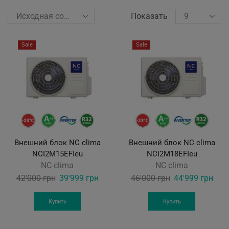
Показать
Sale
Sale
Внешний блок NС clima
Внешний блок NС clima
NCI2M15EFIeu
NCI2M18EFIeu
NC clima
NC clima
Original
Current
Original
Curr
42'000
грн
39'999
грн
46'000
грн
44'999
грн
price
price
price
pric
was:
is:
was:
is:
Купить
Купить
42'000 грн.
39'999 грн.
46'000 грн.
44'9