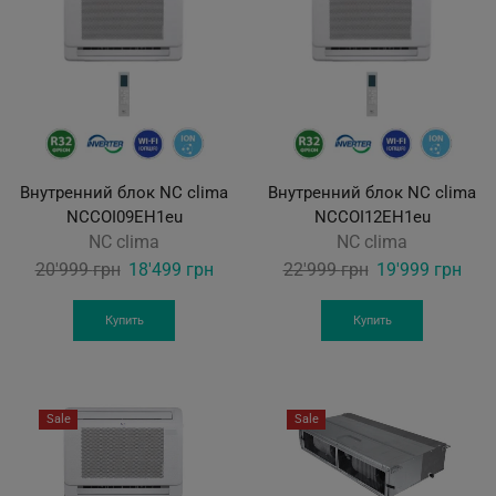
Внутренний блок NС clima
Внутренний блок NС clima
NCCOI09EH1eu
NCCOI12EH1eu
NC clima
NC clima
Original
Current
Original
Curr
20'999
грн
18'499
грн
22'999
грн
19'999
грн
price
price
price
pric
was:
is:
was:
is:
Купить
Купить
20'999 грн.
18'499 грн.
22'999 грн.
19'9
Sale
Sale