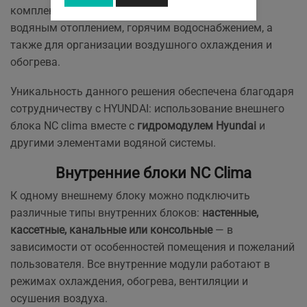
комплексные решения для обеспечения домов
водяным отоплением, горячим водоснабжением, а
также для организации воздушного охлаждения и
обогрева.
Уникальность данного решения обеспечена благодаря
сотрудничеству с HYUNDAI: использование внешнего
блока NC clima вместе с
гидромодулем Hyundai
и
другими элементами водяной системы.
Внутренние блоки NC Clima
К одному внешнему блоку можно подключить
различные типы внутренних блоков:
настенные,
кассетные, канальные или консольные
— в
зависимости от особенностей помещения и пожеланий
пользователя. Все внутренние модули работают в
режимах охлаждения, обогрева, вентиляции и
осушения воздуха.