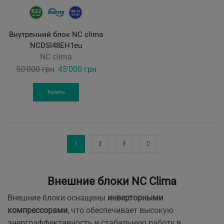
Внутренний блок NС clima
NCDSI48EH1eu
NC clima
Original
Current
50'000
грн
45'000
грн
price
price
was:
is:
Купить
50'000 грн.
45'000 грн.
1
2
3
Внешние блоки NC Clima
Внешние блоки оснащены
инверторными
компрессорами
, что обеспечивает высокую
энергоэффективность и стабильную работу в