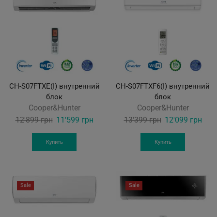
CH-S07FTXE(I) внутренний
CH-S07FTXF6(I) внутренний
блок
блок
Cooper&Hunter
Cooper&Hunter
Original
Current
Original
Curr
12'899
грн
11'599
грн
13'399
грн
12'099
грн
price
price
price
pric
was:
is:
was:
is:
Купить
Купить
12'899 грн.
11'599 грн.
13'399 грн.
12'0
Sale
Sale