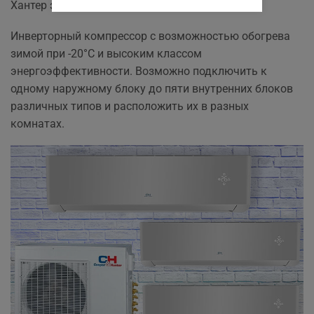
Хантер это то что вам нужно.
Инверторный компрессор с возможностью обогрева
зимой при -20°С и высоким классом
энергоэффективности. Возможно подключить к
одному наружному блоку до пяти внутренних блоков
различных типов и расположить их в разных
комнатах.