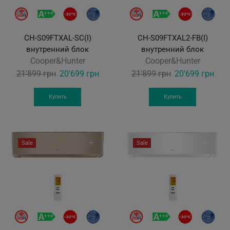
CH-S09FTXAL-SC(I)
CH-S09FTXAL2-FB(I)
внутренний блок
внутренний блок
Cooper&Hunter
Cooper&Hunter
Original
Current
Original
Curr
21'899
грн
20'699
грн
21'899
грн
20'699
грн
price
price
price
pric
was:
is:
was:
is:
Купить
Купить
21'899 грн.
20'699 грн.
21'899 грн.
20'6
Sale
Sale