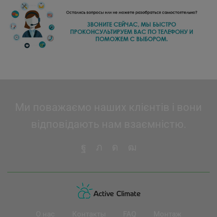
Ми поважаємо наших клієнтів і вони
відповідають нам взаємністю.
О нас
Контакты
FAQ
Монтаж