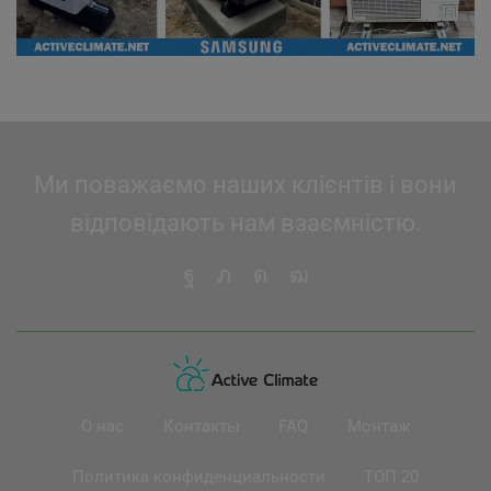
Ми поважаємо наших клієнтів і вони
відповідають нам взаємністю.
О нас
Контакты
FAQ
Монтаж
Политика конфиденциальности
ТОП 20