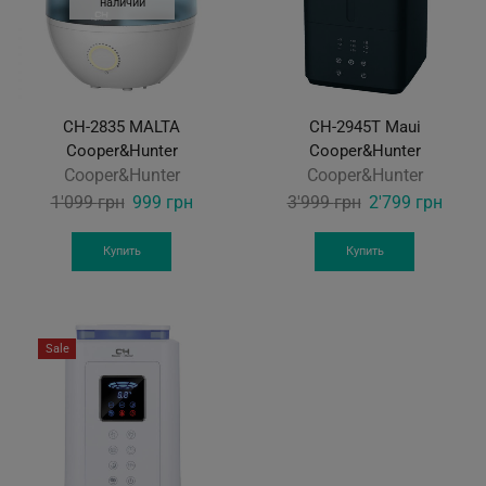
наличии
CH-2835 MALTA
CH-2945T Maui
Cooper&Hunter
Cooper&Hunter
Cooper&Hunter
Cooper&Hunter
Original
Current
Original
Curre
1'099
грн
999
грн
3'999
грн
2'799
грн
price
price
price
price
was:
is:
was:
is:
Купить
Купить
1'099 грн.
999 грн.
3'999 грн.
2'799
Sale