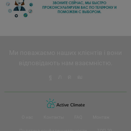
Ми поважаємо наших клієнтів і вони
відповідають нам взаємністю.
О нас
Контакты
FAQ
Монтаж
Политика конфиденциальности
ТОП 20