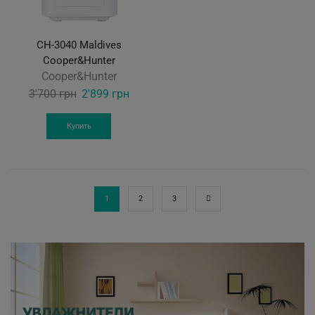
CH-3040 Maldives
Cooper&Hunter
Cooper&Hunter
Original
Current
3'700
грн
2'899
грн
price
price
was:
is:
Купить
3'700 грн.
2'899 грн.
1
2
3