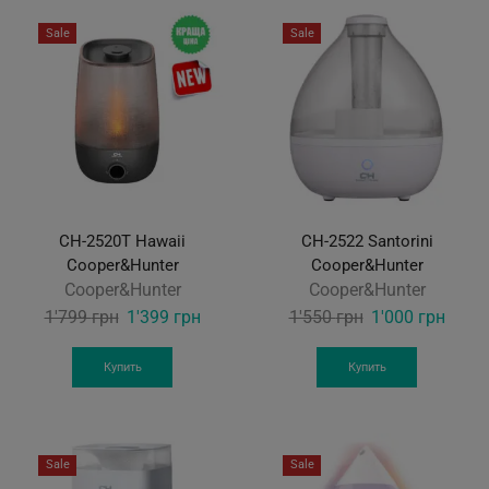
Sale
Sale
CH-2520Т Hawaii
CH-2522 Santorini
Cooper&Hunter
Cooper&Hunter
Cooper&Hunter
Cooper&Hunter
Original
Current
Original
Curre
1'799
грн
1'399
грн
1'550
грн
1'000
грн
price
price
price
price
was:
is:
was:
is:
Купить
Купить
1'799 грн.
1'399 грн.
1'550 грн.
1'000
Sale
Sale