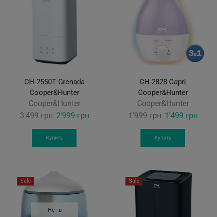
CH-2550T Grenada
CH-2828 Capri
Cooper&Hunter
Cooper&Hunter
Cooper&Hunter
Cooper&Hunter
Original
Current
Original
Curre
3'499
грн
2'999
грн
1'999
грн
1'499
грн
price
price
price
price
was:
is:
was:
is:
Купить
Купить
3'499 грн.
2'999 грн.
1'999 грн.
1'499
Sale
Sale
Нет в