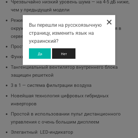
Чрезвычайно низкий уровень шума — на 4-5 дБ ниже,
чем у предыдущей модели
×
Режим охлаждения до -15 ° С температуры
Вы перешли на русскоязычную
окружающей среды и подходит для применения в
страницу, изменить язык на
серверной комнате
украинский?
Простота установки и обслуживания
Да
Нет
Функция автоматической диагностики
Тангенциальный вентилятор внутреннего блока
защищен решеткой
3 в 1 — система фильтрации воздуха
Новейшая технология цифровых гибридных
инверторов
Простой в использовании пульт дистанционного
управления с очень большим дисплеем
Элегантный LED-индикатор