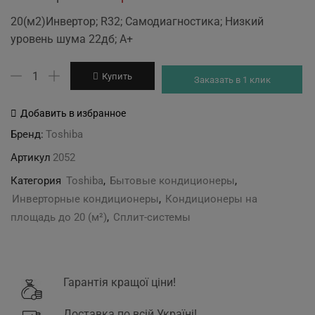
price
price
20(м2)Инвертор; R32; Самодиагностика; Низкий
was:
is:
уровень шума 22дб; А+
19'999 грн.
18'999 грн.
Количество
Купить
Заказать в 1 клик
товара
Toshiba
Добавить в избранное
RAS-
Бренд:
Toshiba
07BKVG-
Артикул
2052
EE/RAS-
07BAVG-
Категория
Toshiba
,
Бытовые кондиционеры
,
EE
Инверторные кондиционеры
,
Кондиционеры на
площадь до 20 (м²)
,
Сплит-системы
Гарантія кращої ціни!
Доставка по всій Україні!