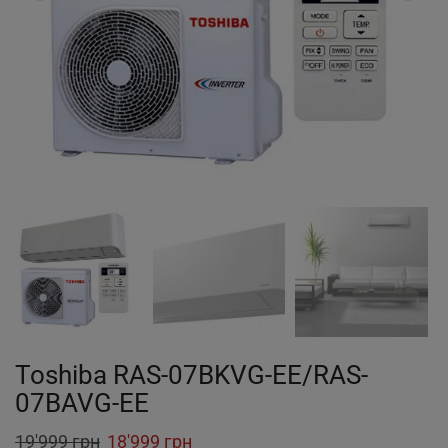
Toshiba RAS-07BKVG-EE/RAS-
07BAVG-EE
Original
Current
19'999
грн
18'999
грн