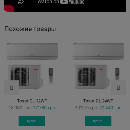
Похожие товары
Tosot GL-12WF
Tosot GL-24WF
Original
Current
Original
Curr
18'980
грн
17'780
грн
30'375
грн
29'440
грн
price
price
price
pric
was:
is:
was:
is:
Купить
Купить
18'980 грн.
17'780 грн.
30'375 грн.
29'4