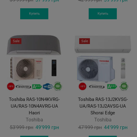
price
price
price
pric
was:
is:
was:
is:
Купить
Купить
39'999 грн.
37'999 грн.
42'999 грн.
39'9
Sale
Sale
Toshiba RAS-10N4KVRG-
Toshiba RAS-13J2KVSG-
UA/RAS-10N4AVRG-UA
UA/RAS-13J2AVSG-UA
Haori
Shorai Edge
Toshiba
Toshiba
Original
Current
Original
Curr
53'999
грн
49'999
грн
47'999
грн
44'999
грн
price
price
price
pric