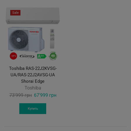
Sale
Toshiba RAS-22J2KVSG-
UA/RAS-22J2AVSG-UA
Shorai Edge
Toshiba
Original
Current
73'999
грн
67'999
грн
price
price
was:
is:
Купить
73'999 грн.
67'999 грн.