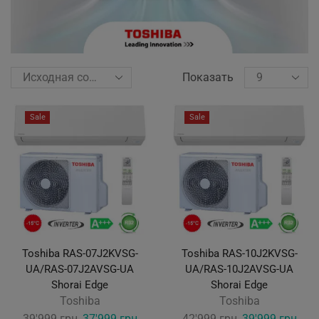
Показать
Sale
Sale
Toshiba RAS-07J2KVSG-
Toshiba RAS-10J2KVSG-
UA/RAS-07J2AVSG-UA
UA/RAS-10J2AVSG-UA
Shorai Edge
Shorai Edge
Toshiba
Toshiba
Original
Current
Original
Curr
39'999
грн
37'999
грн
42'999
грн
39'999
грн