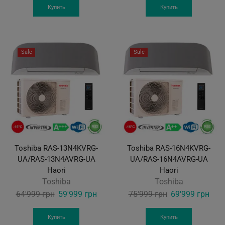
was:
is:
was:
is:
Купить
Купить
53'999 грн.
49'999 грн.
47'999 грн.
44'9
Sale
Sale
Toshiba RAS-13N4KVRG-
Toshiba RAS-16N4KVRG-
UA/RAS-13N4AVRG-UA
UA/RAS-16N4AVRG-UA
Haori
Haori
Toshiba
Toshiba
Original
Current
Original
Curr
64'999
грн
59'999
грн
75'999
грн
69'999
грн
price
price
price
pric
was:
is:
was:
is:
Купить
Купить