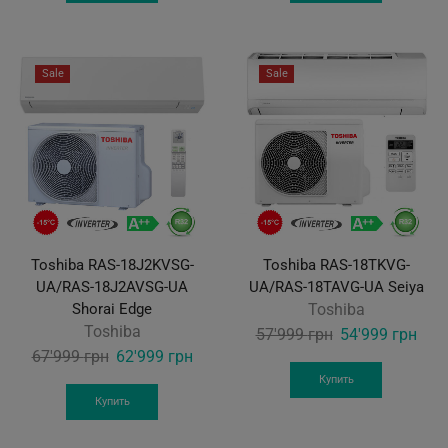
64'999 грн.
59'999 грн.
75'999 грн.
69'9
Sale
Sale
Toshiba RAS-18J2KVSG-
Toshiba RAS-18TKVG-
UA/RAS-18J2AVSG-UA
UA/RAS-18TAVG-UA Seiya
Shorai Edge
Toshiba
Toshiba
Original
Curr
57'999
грн
54'999
грн
Original
Current
67'999
грн
62'999
грн
price
pric
price
price
was:
is:
Купить
was:
is:
Купить
57'999 грн.
54'9
67'999 грн.
62'999 грн.