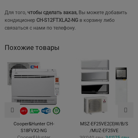
Для того,
чтобы сделать заказ,
Вы можете добавить
кондиционер
CH-S12FTXLA2-NG
в корзину либо
связаться с нами по телефону.
Похожие товары
Cooper&Hunter CH-
MSZ-EF25VE2(3)W/B/S
S18FVX2-NG
/MUZ-EF25VE
Cooper&Hunter
Original
Curr
39'040
грн
34'075
грн