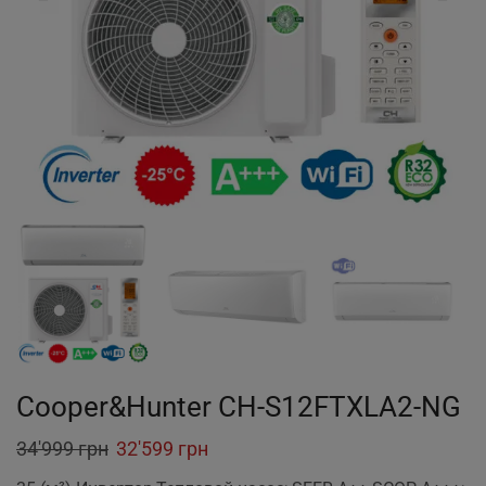
Cooper&Hunter CH-S12FTXLA2-NG
Original
Current
34'999
грн
32'599
грн
price
price