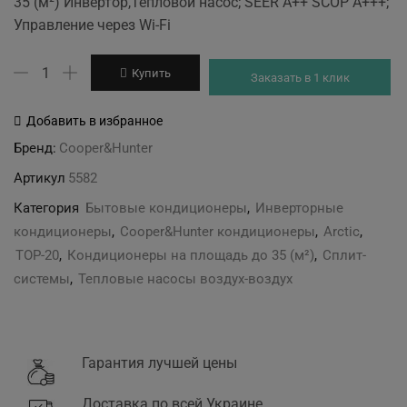
35 (м²) Инвертор,Тепловой насос; SEER A++ SCOP A+++;
was:
is:
Управление через Wi-Fi
34'999 грн.
32'599 грн.
Количество
Купить
Заказать в 1 клик
товара
Cooper&Hunter
Добавить в избранное
CH-
Бренд:
Cooper&Hunter
S12FTXLA2-
Артикул
5582
NG
Категория
Бытовые кондиционеры
,
Инверторные
кондиционеры
,
Cooper&Hunter кондиционеры
,
Arctic
,
TOP-20
,
Кондиционеры на площадь до 35 (м²)
,
Сплит-
системы
,
Тепловые насосы воздух-воздух
Гарантия лучшей цены
Доставка по всей Украине