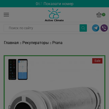
0
6
7
Показати номер
0
Главная
Рекуператоры
Prana
Sale