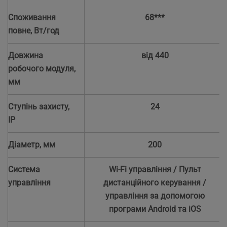
Споживання
68***
повне, Вт/год
Довжина
від 440
робочого модуля,
мм
Ступінь захисту,
24
IP
Діаметр, мм
200
Система
Wi-Fi управління / Пульт
управління
дистанційного керування /
управління за допомогою
програми Android та iOS