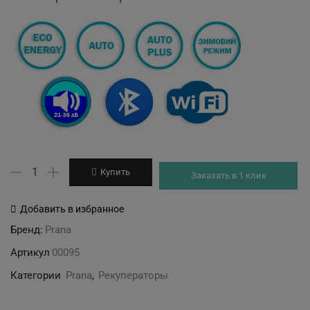
price
price
was:
is:
24'756 грн.
21'264 грн.
Количество
Купить
Заказать в 1 клик
товара
Рекуператор
Добавить в избранное
PRANA
Бренд:
Prana
200G
Артикул
00095
ECO
ENERGY
Категории
Prana
,
Рекуператоры
M2023