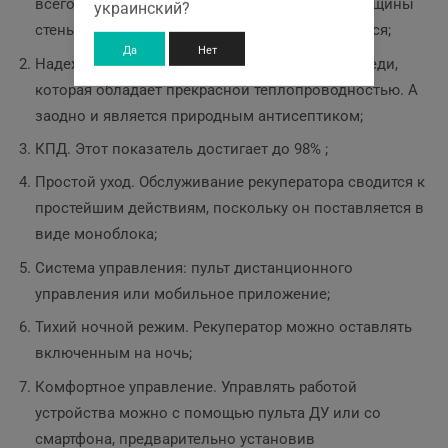
всего 15 см. А длина подбирается с учетом толщины
украинский?
стены в помещении, где он будет монтироваться;
Да
Нет
Надежный теплообменник. Он выполнен из меди,
которая обладает прекрасной теплопроводностью. А
заодно и является природным антисептиком;
КПД. Этот показатель достигает до 98% ;
Простой уход. Обслуживание рекуператора сводится к
простейшим действиям, поскольку он поставляется в
виде моноблока;
Система управления: пульт дистанционного
управления или мобильное приложение;
Тихий ночной режим. Рекуператор можно оставлять
включенным на ночь;
Комфортное управление. Управлять работой
устройства можно с помощью пульта ДУ или со
смартфона, предварительно установив