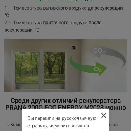
1 — Температура
вытяжного
воздуха
до рекуперации
,
°C
2 — Температура
приточного
воздуха
после
рекуперации
, °С
Среди других отличий рекуператора
PRANA 200G ECO ENERGY M2023 можно
×
отметить:
Вы перешли на русскоязычную
Компактные размеры. Диаметр модуля составляет
страницу, изменить язык на