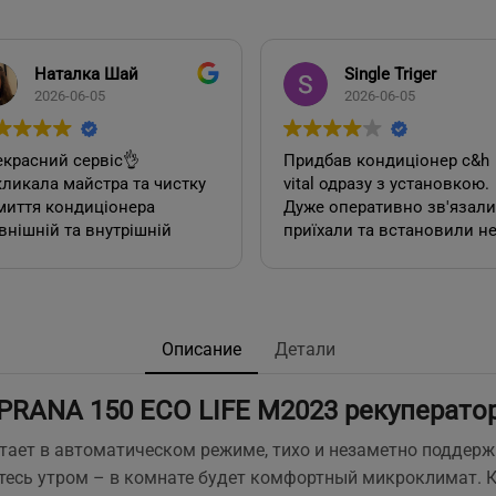
Single Triger
Ян Аладь
2026-06-05
2026-06-04
Придбав кондиціонер c&h
Замовляв монта
vital одразу з установкою.
кондиціонера: в
Дуже оперативно зв'язалися,
чудово, сервісом
приїхали та встановили не
задоволений
дивлячись на літній сезон.
По товару нарікань немає.
Ціна така ж як і в інших
магазинах. Сподобалась
пропозиція, акційної
Описание
Детали
установки за умови
придбання кондиціонеру
PRANA 150 ECO LIFE M2023 рекуперато
саме в цьому магазині. Але
ж по факту стандартна
тает в автоматическом режиме, тихо и незаметно поддерж
установка в стандартній
тесь утром – в комнате будет комфортный микроклимат. Ко
панельній 12 поверхів ці