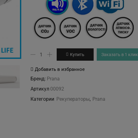
Количество
Купить
Заказать в 1 клик
товара
Рекуператор
Добавить в избранное
PRANA
Бренд:
Prana
150
Артикул
00092
ECO
Категории
Рекуператоры
,
Prana
LIFE
M2023