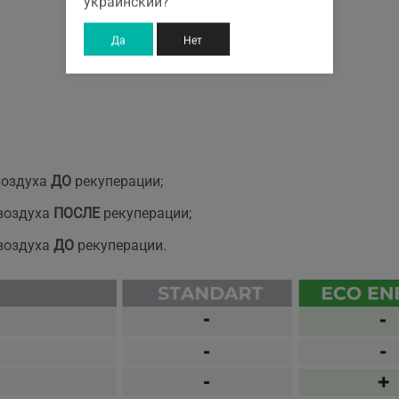
украинский?
Да
Нет
оздуха
ДО
рекуперации;
воздуха
ПОСЛЕ
рекуперации;
воздуха
ДО
рекуперации.