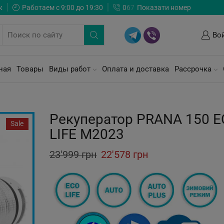
ж
Работаем с 9:00 до 19:30
0
6
7
Показати номер
Во
ная
Товары
Виды работ
Оплата и доставка
Рассрочка
Рекуператор PRANA 150 
Sale
LIFE M2023
Original
Current
23'999
грн
22'578
грн
price
price
was:
is:
23'999 грн.
22'578 грн.