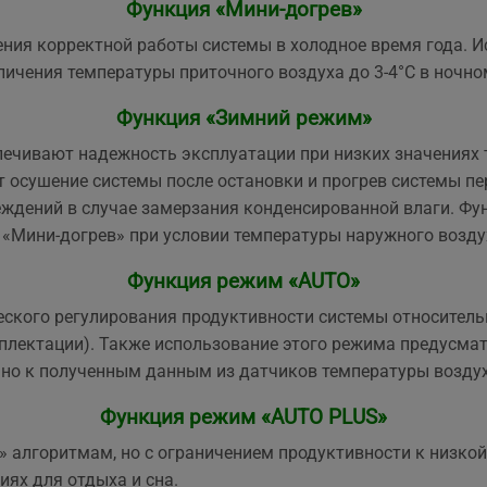
Функция «Мини-догрев»
ния корректной работы системы в холодное время года. И
личения температуры приточного воздуха до 3-4°С в ночно
Функция «Зимний режим»
печивают надежность эксплуатации при низких значениях 
осушение системы после остановки и прогрев системы пер
ждений в случае замерзания конденсированной влаги. Фун
«Мини-догрев» при условии температуры наружного воздух
Функция режим «AUTO»
кого регулирования продуктивности системы относительн
мплектации). Также использование этого режима предусма
но к полученным данным из датчиков температуры воздух
Функция режим «AUTO PLUS»
 алгоритмам, но с ограничением продуктивности к низкой
ях для отдыха и сна.