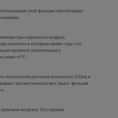
спользование этой функции обеспечивает
м режиме.
температуры наружного воздуха.
ед запуском в холодное время года, что
кция является обязательной к
а ниже +4°С .
о показателей датчиков влажности, СО2eq и
тривает автоматическое вкл./выкл. функции
а.
 шумовой нагрузке. Этот режим