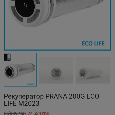
Рекуператор PRANA 200G ECO
LIFE M2023
Original
Current
26'889
грн
24'534
грн