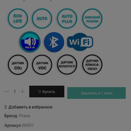
price
price
was:
is:
26'889 грн.
24'534 грн.
Количество
Купить
Заказать в 1 клик
товара
Рекуператор
Добавить в избранное
PRANA
Бренд:
Prana
200G
Артикул
00097
ECO