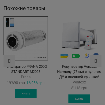
Похожие товары
Рекуператор PRANA 200G
Рекуператор Ventoxx
STANDART M2023
Harmony (75 см) с пультом
Prana
ДУ и внешней крышкой
Ventoxx
Original
Current
19'690
грн
16'986
грн
8'118
грн
price
price
was:
is:
Купить
Купить
19'690 грн.
16'986 грн.