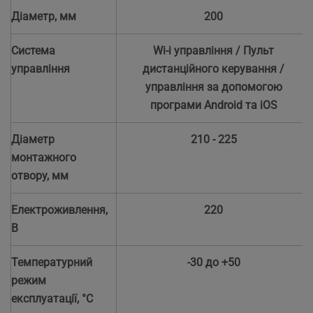
Діаметр, мм
200
Система
Wi-i управління / Пульт
управління
дистанційного керування /
управління за допомогою
програми Android та iOS
Діаметр
210 - 225
монтажного
отвору, мм
Електроживлення,
220
В
Температурний
-30 до +50
режим
експлуатації, °C