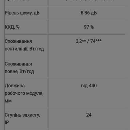
Рівень шуму, дБ
8-36 дБ
ККД, %
97 %
Споживання
3,2** / 74***
вентиляції, Вт/год
Споживання
повне, Вт/год
Довжина
від 440
робочого модуля,
мм
Ступінь захисту,
24
IP