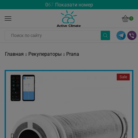
0
6
7
Показати номер
0
Главная
Рекуператоры
Prana
Sale