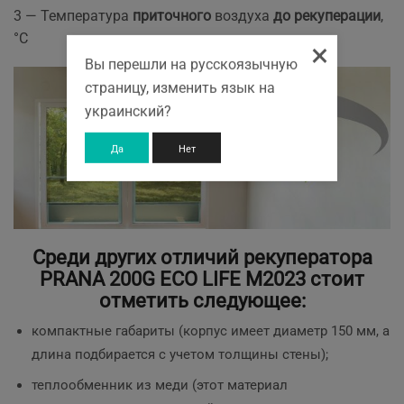
3 — Температура
приточного
воздуха
до рекуперации
,
°С
×
Вы перешли на русскоязычную
страницу, изменить язык на
украинский?
Да
Нет
Среди других отличий рекуператора
PRANA 200G ECO LIFE M2023 стоит
отметить следующее:
компактные габариты (корпус имеет диаметр 150 мм, а
длина подбирается с учетом толщины стены);
теплообменник из меди (этот материал