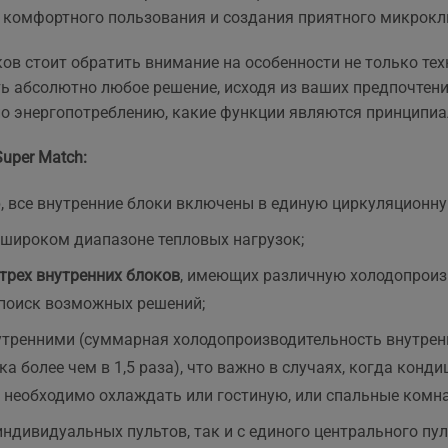
та рекомендувати!
вийшла знову ж така сама
комфортного пользования и создания приятного микрокл
що і пропонують в інших
магазинах. Тому перевага
в стоит обратить внимание на особенности не только техн
тільки оперативність, і
абсолютно любое решение, исходя из ваших предпочтений.
можливість розрахунку на
по энергопотреблению, какие функции являются принципи
місті за фактично товар і
встановлення.
uper Match:
, все внутренние блоки включены в единую циркуляционну
 широком диапазоне тепловых нагрузок;
 трех внутренних блоков
, имеющих различную холодопроизв
поиск возможных решений;
утренними (суммарная холодопроизводительность внутрен
а более чем в 1,5 раза), что важно в случаях, когда ко
де необходимо охлаждать или гостиную, или спальные комн
индивидуальных пультов, так и с единого центрального пул