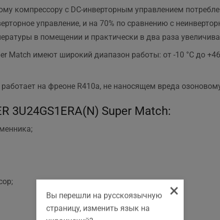
му компрессору с DC-инверторным управлением потреблен
рторное управление, и на 70% по сравнению с неинверто
ературы в помещении и практически в два раза увеличива
 Match имеют широкий диапазон работы: от -10 °С до +46 
 работает на фреоне R410a, не наносящем вреда озоновом
R 3U24GS1ERA(N) Super Match:
менника;
ор;
×
Вы перешли на русскоязычную
страницу, изменить язык на