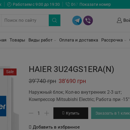
ж
Работаем с 9:00 до 19:30
0
6
7
Показати номер
Во
ная
Товары
Виды работ
Оплата и доставка
Рассрочка
HAIER 3U24GS1ERA(N)
Sale
Original
Current
39'740
грн
38'690
грн
price
price
Наружный блок; Кол-во внутренних 2-3 шт;
was:
is:
Компрессор Mitsubishi Electric; Работа при -15°
39'740 грн.
38'690 грн.
Количество
Купить
Заказать в 1 клик
товара
HAIER
Добавить в избранное