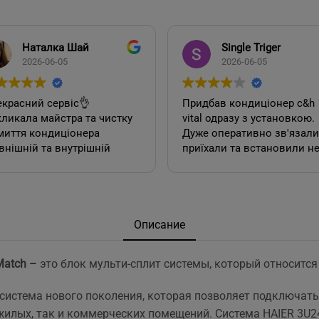
Наталка Шай
Single Triger
2026-06-05
2026-06-05
красний сервіс👌
Придбав кондиціонер c&h
ликала майстра та чистку
vital одразу з установкою.
миття кондиціонера
Дуже оперативно зв'язалися,
внішній та внутрішній
приїхали та встановили н
к). Все чудово, а головне
дивлячись на літній сезон
сно.
По товару нарікань немає.
Ціна така ж як і в інших
акож декілька років тому
магазинах. Сподобалась
овляла у цієї фірми 2
пропозиція, акційної
Описание
диціонера. Задоволена,
установки за умови
сервісом у допомозі із
придбання кондиціонеру
Match
–
это блок мульти-сплит системы, который относится 
ором їх, так і
саме в цьому магазині. Ал
посереднім їх
ж по факту стандартна
 система нового поколения, которая позволяет подключать
нтуванням.
установка в стандартній
у неодмінно звертатись
панельній 12 поверхів ці
илых, так и коммерческих помещений. Система HAIER 3U2