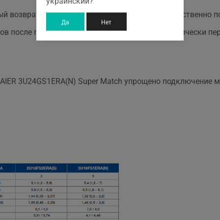
украинский?
ый возврат масла в компрессор, тем самым существенно 
Да
Нет
сов после пиковой температуры система автоматически пе
HAIER 3U24GS1ERA(N) Super Match упрощено подключение м