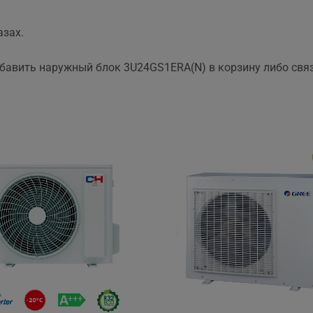
азах.
обавить наружный блок 3U24GS1ERA(N) в корзину либо связ