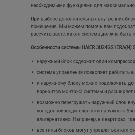
ще 
необходимыми функциями для максимально 
При выборе дополнительных внутренних блоко
помещения. Мы можем помочь вам подобрать 
рассчитываете, какая система должна быть 
Особенности системы HAIER 3U24GS1ERA(N) S
наружный блок содержит один компрессор
система управления позволяет работать в
к наружному блоку можно подключать
до
вариантов монтажа системы и расширяет 
возможно перегружать наружный блок вн
холодопроизводительности наружного блок
альтернативно. Например, в квартирах, г
все типы блоков могут управляться как с 