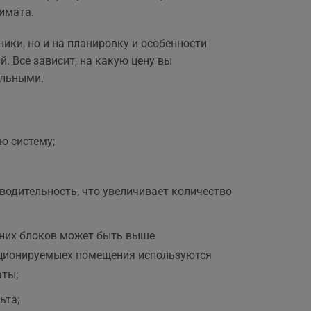
,
имата.
ики, но и на планировку и особенности
 Все зависит, на какую цену вы
альными.
ю систему;
одительность, что увеличивает количество
них блоков может быть выше
ндиционируемыех помещения используются
аты;
ьта;