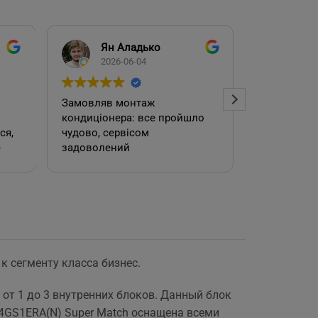
Ян Аладько
Над
2026-06-04
2026
Замовляв монтаж
Добрий ден
кондиціонера: все пройшло
адміністра
чудово, сервісом
допомогла
е
задоволений
кондиціоне
.
швидко та
встановил
роботою. 
к сегменту класса бизнес.
е
 от 1 до 3 внутренних блоков. Данный блок
4GS1ERA(N) Super Match оснащена всеми