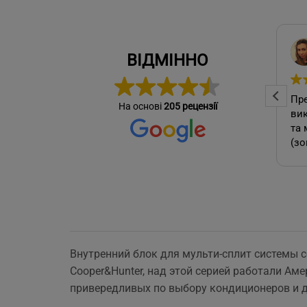
Ярослав Домбровский
Mike Yablochkov
ВІДМІННО
2026-06-10
Професійна та оперативна
Пре
На основі
205 рецензії
стер
команда! Вчасно виконали
вик
се зробив
замовлення, бережно
та 
ставились до техніки, дали
(зо
омендую.
відповіді на всі потрібні
бло
питання!
які
А т
зам
кон
як 
Внутренний блок для мульти-сплит системы с
виб
Cooper&Hunter, над этой серией работали Ам
без
мо
привередливых по выбору кондиционеров и ди
Буд