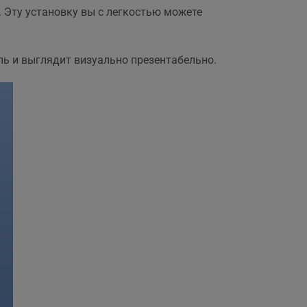
,
 Эту установку вы с легкостью можете
пь и выглядит визуально презентабельно.