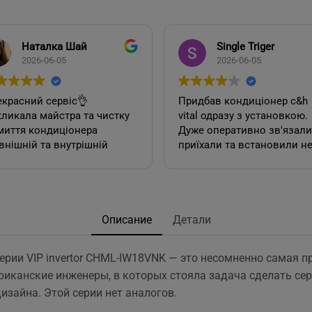
Наталка Шай
Single Triger
2026-06-05
2026-06-05
красний сервіс👌
Придбав кондиціонер c&h
ликала майстра та чистку
vital одразу з установкою.
миття кондиціонера
Дуже оперативно зв'язалися,
внішній та внутрішній
приїхали та встановили н
к). Все чудово, а головне
дивлячись на літній сезон
сно.
По товару нарікань немає.
Ціна така ж як і в інших
акож декілька років тому
магазинах. Сподобалась
овляла у цієї фірми 2
пропозиція, акційної
Описание
Детали
диціонера. Задоволена,
установки за умови
сервісом у допомозі із
придбання кондиціонеру
ерии VIP invertor CHML-IW18VNK — это несомненно самая п
ором їх, так і
саме в цьому магазині. Ал
ериканские инженеры, в которых стояла задача сделать се
посереднім їх
ж по факту стандартна
нтуванням.
установка в стандартній
зайна. Этой серии нет аналогов.
у неодмінно звертатись
панельній 12 поверхів ці