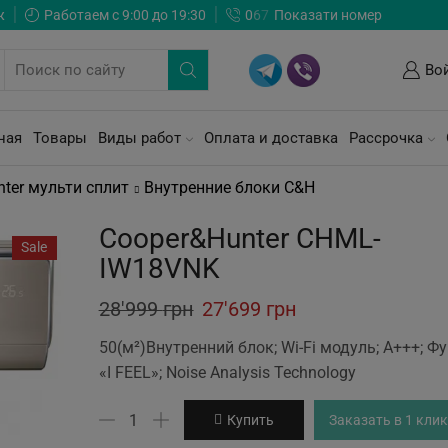
ж
Работаем с 9:00 до 19:30
0
6
7
Показати номер
Во
ная
Товары
Виды работ
Оплата и доставка
Рассрочка
ter мульти сплит
Внутренние блоки C&H
Cooper&Hunter CHML-
Sale
IW18VNK
Original
Current
28'999
грн
27'699
грн
price
price
50(м²)Внутренний блок; Wi-Fi модуль; A+++; Ф
was:
is:
«I FEEL»; Noise Analysis Technology
28'999 грн.
27'699 грн.
Количество
Купить
Заказать в 1 клик
товара