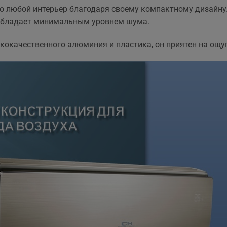
та рекомендувати!
вийшла знову ж така сама
о любой интерьер благодаря своему компактному дизайну.
що і пропонують в інших
 обладает минимальным уровнем шума.
магазинах. Тому перевага
тільки оперативність, і
кокачественного алюминия и пластика, он приятен на ощу
можливість розрахунку на
місті за фактично товар і
встановлення.