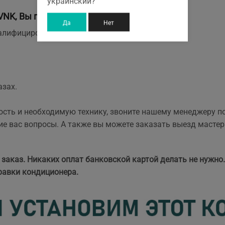
украинский?
NK, Вы получаете:
Да
Нет
квалифицированный монтаж;
азах.
ость и необходимую технику, звоните нашему менеджеру п
е вас вопросы. А также вы можете заказать выезд мастер
 заказ. Никаких оплат банковской картой делать не нужно
равки кондиционера.