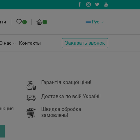
йти
Рус
0
0
Заказать звонок
О нас
Контакты
Гарантія кращої ціни!
Доставка по всій Україні!
ункция
Швидка обробка
замовлень!