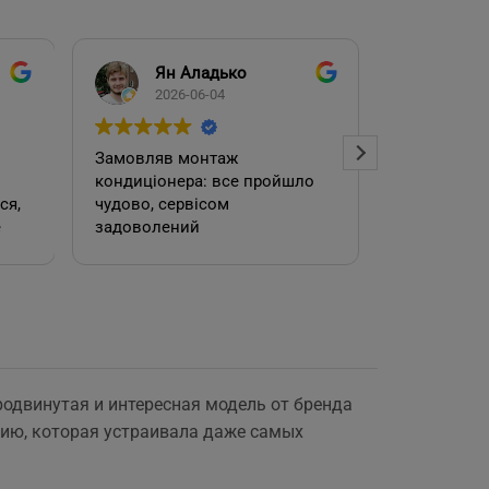
Ян Аладько
Над
2026-06-04
2026
Замовляв монтаж
Добрий ден
кондиціонера: все пройшло
адміністра
чудово, сервісом
допомогла
е
задоволений
кондиціоне
.
швидко та
встановил
роботою. 
родвинутая и интересная модель от бренда
е
рию, которая устраивала даже самых