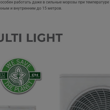
пособен работать даже в сильные морозы при температуре
та рекомендувати!
вийшла знову ж така сама
жным и внутренним до 15 метров.
що і пропонують в інших
магазинах. Тому перевага
тільки оперативність, і
можливість розрахунку на
місті за фактично товар і
встановлення.