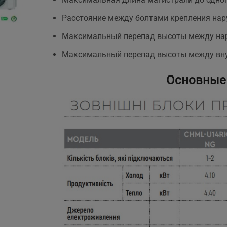
Расстояние между болтами крепления нар
Максимальный перепад высоты между на
.
Максимальный перепад высоты между вну
Основные 