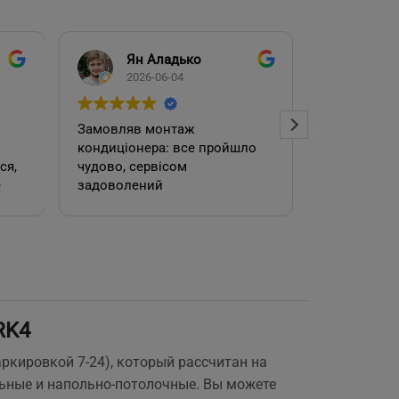
Ян Аладько
Над
2026-06-04
2026
Замовляв монтаж
Добрий ден
кондиціонера: все пройшло
адміністра
чудово, сервісом
допомогла
е
задоволений
кондиціоне
.
швидко та
встановил
роботою. 
RK4
е
ркировкой 7-24), который рассчитан на
льные и напольно-потолочные. Вы можете