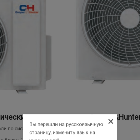
ические характеристики Cooper&Hunte
×
Вы перешли на русскоязычную
и по системе 70 м;
страницу, изменить язык на
о блока 20 м;