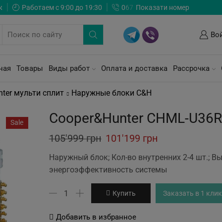
ж
Работаем с 9:00 до 19:30
0
6
7
Показати номер
Во
ная
Товары
Виды работ
Оплата и доставка
Рассрочка
ter мульти сплит
Наружные блоки C&H
Cooper&Hunter CHML-U36
Sale
Original
Current
105'999
грн
101'199
грн
price
price
Наружный блок; Кол-во внутренних 2-4 шт.; В
was:
is:
энергоэффективность системы
105'999 грн.
101'199 грн.
Количество
Купить
Заказать в 1 клик
товара
Cooper&Hunter
Добавить в избранное