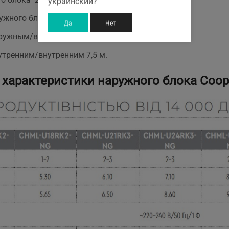
украинский?
ужного блока 572 мм;
Да
Нет
ружным/внутренним 15 м;
тренним/внутренним 7,5 м.
характеристики наружного блока Coope