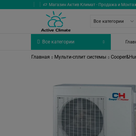
Магазин Актив Климат - Продажа и Монта
Все категории
Глав
Главная
Мульти-сплит системы
Cooper&Hun