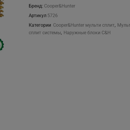
CHML-
Бренд:
Cooper&Hunter
U36RK4
Артикул
5726
Категории
Cooper&Hunter мульти сплит
,
Мульт
сплит системы
,
Наружные блоки C&H