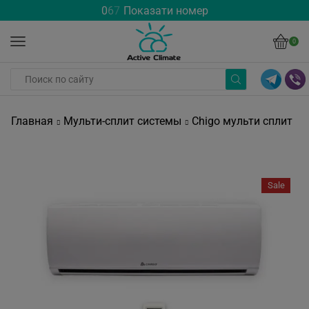
0
6
7
Показати номер
0
Главная
Мульти-сплит системы
Chigo мульти сплит
Sale