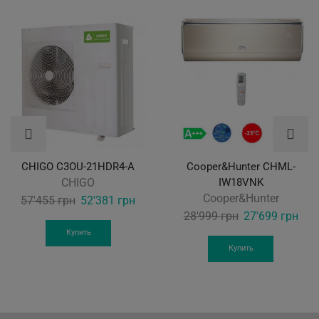
CHIGO C3OU-21HDR4-A
Cooper&Hunter CHML-
CHIGO
IW18VNK
Cooper&Hunter
Original
Current
57'455
грн
52'381
грн
Original
Curr
28'999
грн
27'699
грн
price
price
price
pric
was:
is:
Купить
was:
is:
Купить
57'455 грн.
52'381 грн.
28'999 грн.
27'6