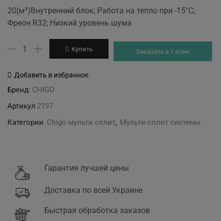
price
price
20(м²)Внутренний блок; Работа на тепло при -15°С;
was:
is:
Фреон R32; Низкий уровень шума
9'156 грн.
8'317 грн.
Количество
Купить
Заказать в 1 клик
товара
CHIGO
Добавить в избранное
CSG-
Бренд:
CHIGO
07HVR4-
Артикул
2197
A
Категории
Chigo мульти сплит
,
Мульти-сплит системы
Гарантия лучшей цены
Доставка по всей Украине
Быстрая обработка заказов