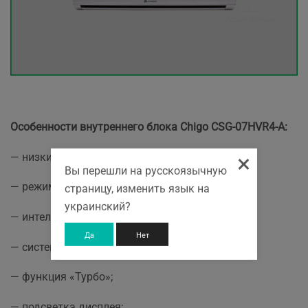
Особенности внутреннего блока Chigo CSG-07HVR4-A:
×
— низкий уровень шума;
Вы перешли на русскоязычную
— режим сна;
страницу, изменить язык на
украинский?
— интеллектуальное размораживание;
Да
Нет
— система интеллектуальной очистки;
— функция «Турбо»;
— подсветка дисплея;