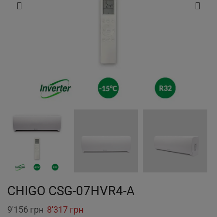
CHIGO CSG-07HVR4-A
Original
Current
9'156
грн
8'317
грн