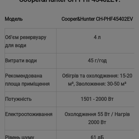
Модель
Cooper&Hunter CH-PHF45402EV
Об'єм резервуару
4 л
для води
Витрати води
45 г/год
Рекомендована
Обігрів та охолодження: 15-20
площа приміщення
м², Зволоження: 30-50 м²
Потужність
1501 - 2000 Вт
Електроспоживання
Охолодження 55 Вт / Нагрів
2000 Вт
Рівень шуму
61 дБ