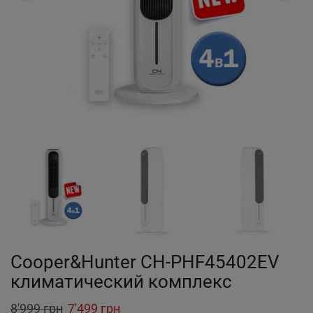
Cooper&Hunter CH-PHF45402EV
климатический комплекс
Original
Current
8'999
грн
7'499
грн