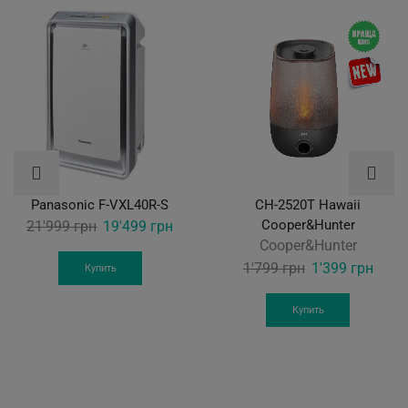
Panasonic F-VXL40R-S
CH-2520Т Hawaii
Original
Current
Cooper&Hunter
21'999
грн
19'499
грн
Cooper&Hunter
price
price
Original
Curre
1'799
грн
1'399
грн
was:
is:
Купить
price
price
21'999 грн.
19'499 грн.
was:
is:
Купить
1'799 грн.
1'399