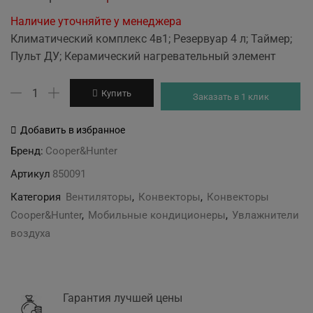
price
price
Наличие уточняйте у менеджера
was:
is:
Климатический комплекс 4в1; Резервуар 4 л; Таймер;
8'999 грн.
7'499 грн.
Пульт ДУ; Керамический нагревательный элемент
Количество
Купить
Заказать в 1 клик
товара
Cooper&Hunter
Добавить в избранное
CH-
Бренд:
Cooper&Hunter
PHF45402EV
Артикул
850091
климатический
комплекс
Категория
Вентиляторы
,
Конвекторы
,
Конвекторы
Cooper&Hunter
,
Мобильные кондиционеры
,
Увлажнители
воздуха
Гарантия лучшей цены