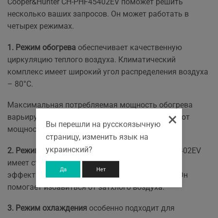
Cooper&Hunter CH-PHF45402EV поможет решить
несколько ваших запросов. Он может работать в
четырех режимах.
1. Режим обогрева
обеспечивает качественную
циркуляцию теплого воздуха. Климатический
комплекс имеет широкий угол распределения воздуха
– 80°С.
Максимальная потребляемая мощность обогрева
×
варьируется
от 1400 до 2000Вт
, в зависимости от
Вы перешли на русскоязычную
мощности обогрева.
страницу, изменить язык на
украинский?
2. Режим вентиляции
. Cooper&Hunter CH-PHF45402EV
имеет съемный тангенциальный вентилятор,
Да
Нет
эффективно распределяющий поток воздуха. Он
помогает избавиться от затхлого воздуха.
3. Режим охлаждения
особенно подходит для