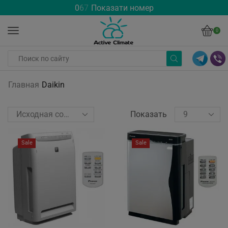
0
6
7
Показати номер
0
Главная
Daikin
Показать
Sale
Sale