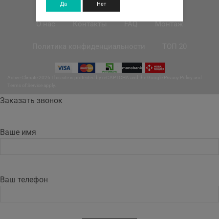
Да
Нет
О нас
Контакты
FAQ
Монтаж
Политика конфиденциальности
ТОП 20
Active Climate 2026 This site is protected by reCAPTCHA and the Google
Privacy Policy
and
Terms of Service
apply.
Заказать звонок
Ваше имя
Ваш телефон