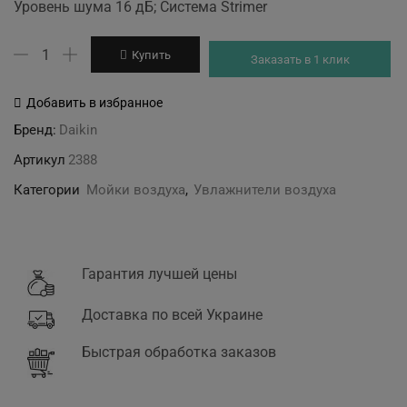
was:
is:
Уровень шума 16 дБ; Система Strimer
19'888 грн.
17'928 грн.
Количество
Купить
Заказать в 1 клик
товара
MC70L
Добавить в избранное
DAIKIN
Бренд:
Daikin
Артикул
2388
Категории
Мойки воздуха
,
Увлажнители воздуха
Гарантия лучшей цены
Доставка по всей Украине
Быстрая обработка заказов