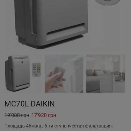
MC70L DAIKIN
Original
Current
19'888
грн
17'928
грн
price
price
Площадь 46м.кв.; 6-ти ступенчестая фильтрация;