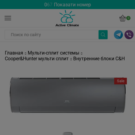
0
6
7
Показати номер
0
Главная
Мульти-сплит системы
Cooper&Hunter мульти сплит
Внутренние блоки C&H
Sale