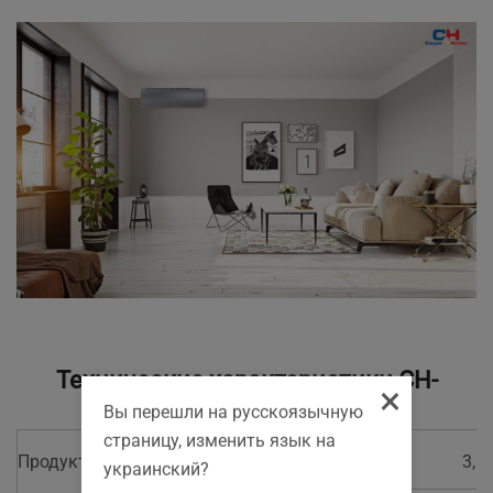
Технические характеристики CH-
×
S12FTXD-SC(I):
Вы перешли на русскоязычную
страницу, изменить язык на
Продуктивність
Холод
кВт
3,50
украинский?