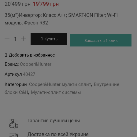
Original
Current
20'499
грн
19'799
грн
price
price
35(м²)Инвертор; Класс А++; SMART-ION Filter; Wi-Fi
was:
is:
модуль; Фреон R32
20'499 грн.
19'799 грн.
Количество
Купить
Заказать в 1 клик
товара
CH-
Добавить в избранное
S12FTXD-
Бренд:
Cooper&Hunter
SC(I)
Артикул
40427
внутренний
блок
Категории
Cooper&Hunter мульти сплит
,
Внутренние
блоки C&H
,
Мульти-сплит системы
Гарантия лучшей цены
Доставка по всей Украине