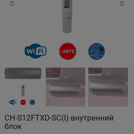
CH-S12FTXD-SC(I) внутренний
блок