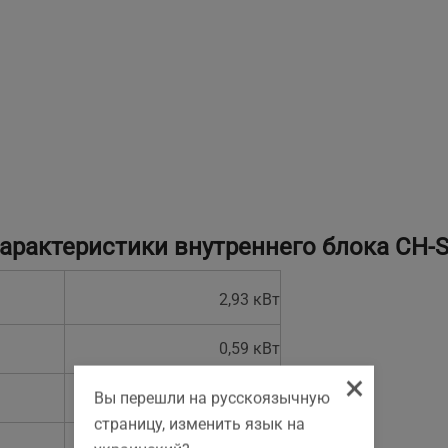
арактеристики внутреннего блока CH-S
2,93 кВт
0,59 кВт
×
220~240В/1Ф/50Гц
Вы перешли на русскоязычную
страницу, изменить язык на
Есть