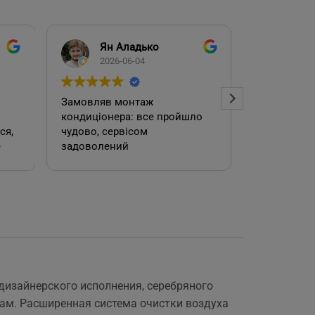
Ян Аладько
Над
2026-06-04
2026
Замовляв монтаж
Добрий ден
кондиціонера: все пройшло
адміністра
чудово, сервісом
допомогла
е
задоволений
кондиціоне
.
швидко та
встановил
роботою. 
е
 дизайнерского исполнения, серебряного
ам. Расширенная система очистки воздуха