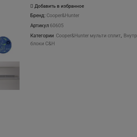
CH-
Добавить в избранное
S09FTXAL-
Бренд:
Cooper&Hunter
SC(I)
Артикул
60605
внутренний
Категории
Cooper&Hunter мульти сплит
,
Внутр
блок
блоки C&H