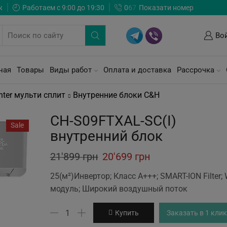
ж
Работаем с 9:00 до 19:30
0
6
7
Показати номер
Во
ная
Товары
Виды работ
Оплата и доставка
Рассрочка
ter мульти сплит
Внутренние блоки C&H
CH-S09FTXAL-SC(I)
Sale
внутренний блок
Original
Current
21'899
грн
20'699
грн
price
price
25(м²)Инвертор; Класс А+++; SMART-ION Filter; W
was:
is:
модуль; Широкий воздушный поток
21'899 грн.
20'699 грн.
Количество
Купить
Заказать в 1 клик
товара