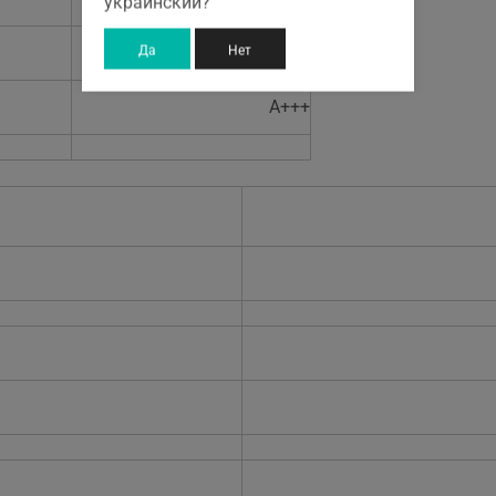
украинский?
25 м²
Да
Нет
А+++