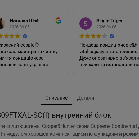
Наталка Шай
Single Triger
2026-06-05
2026-06-05
красний сервіс👌
Придбав кондиціонер c&h
ликала майстра та чистку
vital одразу з установкою.
миття кондиціонера
Дуже оперативно зв'язалися,
внішній та внутрішній
приїхали та встановили н
к). Все чудово, а головне
дивлячись на літній сезон
сно.
По товару нарікань немає.
Ціна така ж як і в інших
акож декілька років тому
магазинах. Сподобалась
овляла у цієї фірми 2
пропозиція, акційної
Описание
Детали
диціонера. Задоволена,
установки за умови
сервісом у допомозі із
придбання кондиціонеру
-S09FTXAL-SC(I) внутренний блок
ором їх, так і
саме в цьому магазині. Ал
посереднім їх
ж по факту стандартна
ти сплит-системы Cooper&Hunter серии Supreme Continental
нтуванням.
установка в стандартній
-Fi модулем хорошей комплектацией по функциям и режим
у неодмінно звертатись
панельній 12 поверхів ці