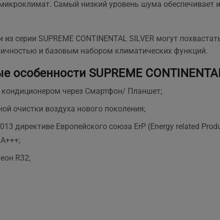
микроклимат. Самый низкий уровень шума обеспечивает и
та рекомендувати!
вийшла знову ж така сама
що і пропонують в інших
магазинах. Тому перевага
тільки оперативність, і
и из серии
SUPREME CONTINENTAL SILVER
могут похвастат
можливість розрахунку на
мичностью и базовым набором климатических функций.
місті за фактично товар і
встановлення.
ые особенности
SUPREME CONTINENTAL
я кондиционером через Смартфон/ Планшет;
ьной очистки воздуха нового поколения;
013 директиве Европейского союза ErP (Energy related Pro
A+++;
еон R32;