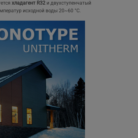
уется
хладагент R32
и двухступенчатый
,
мператур исходной воды 20~60 °С.