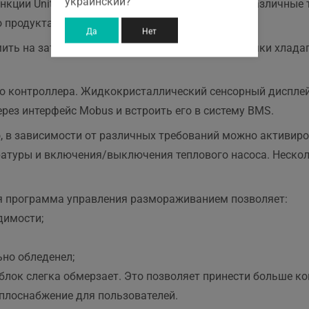
украинский?
ункции Unitherm Monotype могут удовлетворить различные
 продукта.
Да
Нет
ть на затратах на установку, снизить риски утечки хлада
о контроллера. Жидкокристаллический сенсорный дисплей
рез интерфейс Mobus и встроить его в систему BMS.
о, в зависимости от различных требований можно активир
ратуры и включения/выключения теплового насоса. Нескол
я программа управления размораживанием позволяет:
димости;
но обледенел;
лок слегка обмерзает. Это позволяет принести больше к
еплоснабжение для пользователей.