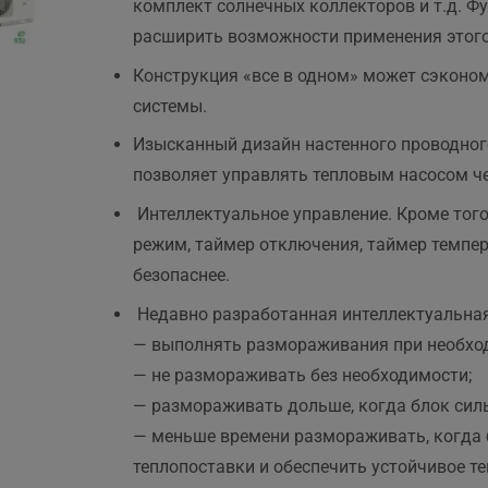
комплект солнечных коллекторов и т.д. Ф
расширить возможности применения этого
Конструкция «все в одном» может сэкономи
системы.
н.
Изысканный дизайн настенного проводног
позволяет управлять тепловым насосом че
Интеллектуальное управление. Кроме тог
режим, таймер отключения, таймер темпе
безопаснее.
Недавно разработанная интеллектуальна
— выполнять размораживания при необхо
— не размораживать без необходимости;
— размораживать дольше, когда блок силь
— меньше времени размораживать, когда б
теплопоставки и обеспечить устойчивое т