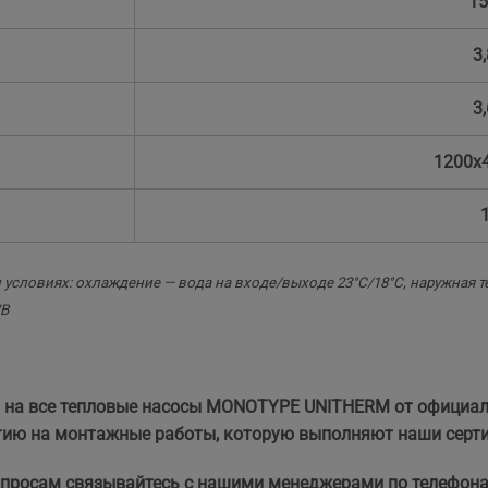
15
3
3
1200x
словиях: охлаждение — вода на входе/выходе 23°C/18°C, наружная те
WB
а все тепловые насосы MONOTYPE UNITHERM от официальн
тию на монтажные работы, которую выполняют наши серт
опросам связывайтесь с нашими менеджерами по телефонам