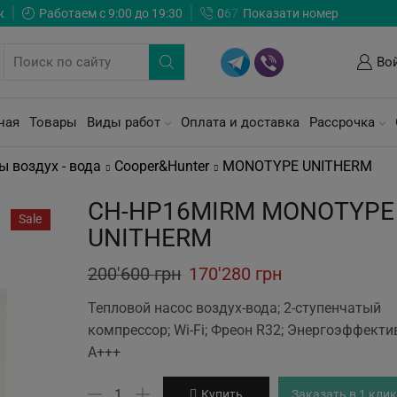
ж
Работаем с 9:00 до 19:30
0
6
7
Показати номер
Во
ная
Товары
Виды работ
Оплата и доставка
Рассрочка
ы воздух - вода
Cooper&Hunter
MONOTYPE UNITHERM
CH-HP16MIRM MONOTYPE
Sale
UNITHERM
Original
Current
200'600
грн
170'280
грн
price
price
Тепловой насос воздух-вода; 2-ступенчатый
was:
is:
компрессор; Wi-Fi; Фреон R32; Энергоэффекти
А+++
200'600 грн.
170'280 грн.
Количество
Купить
Заказать в 1 клик