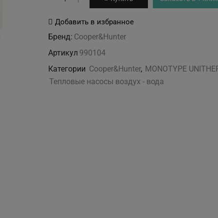
товара
CH-
Добавить в избранное
HP16MIRM
Бренд:
Cooper&Hunter
MONOTYPE
Артикул
990104
UNITHERM
Категории
Cooper&Hunter
,
MONOTYPE UNITHE
Тепловые насосы воздух - вода