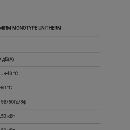
16MIRM MONOTYPE UNITHERM
9 дБ(А)
... +48 °С
+60 °С
15В/50Гц/3ф
,50 кВт