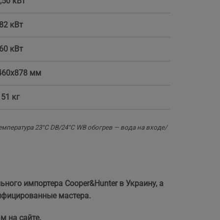
,50 кВт
,82 кВт
,60 кВт
460x878 мм
151 кг
мпература 23°C DB/24°C WB обогрев — вода на входе/
ого импортера Cooper&Hunter в Украину, а
ифицированные мастера.
 на сайте.