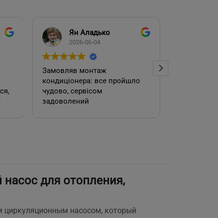
Ян Аладько
Над
2026-06-04
2026
Замовляв монтаж
Добрий ден
кондиціонера: все пройшло
адміністра
чудово, сервісом
допомогла
е
задоволений
кондиціоне
.
швидко та
встановил
роботою. 
насос для отопления,
е
м циркуляционным насосом, который