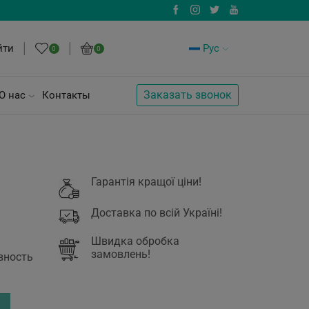
йти
Рус
0
0
Заказать звонок
О нас
Контакты
Гарантія кращої ціни!
Доставка по всій Україні!
Швидка обробка
замовлень!
вность