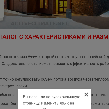
ТАЛОГ С ХАРАКТЕРИСТИКАМИ И РАЗМЕ
й насос
класса A+++
, который соответствует европейской 
и. Следовательно, это может повысить эффективность рабо
 точно регулировать объем потока воздуха через теплооб
лектроэнергии.
×
менник значительно улучшает производительность тепло
Вы перешли на русскоязычную
страницу, изменить язык на
может быть интегрировано с конечными устройствами, таки