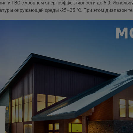
ния и ГВС с уровнем энергоэффективности до 5.0. Использ
та рекомендувати!
вийшла знову ж така сама
що і пропонують в інших
атуры окружающей среды -25~35 °С. При этом диапазон те
магазинах. Тому перевага
тільки оперативність, і
можливість розрахунку на
місті за фактично товар і
встановлення.