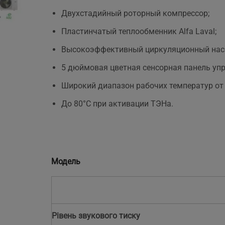
Двухстадийный роторный компрессор;
Пластинчатый теплообменник Alfa Laval;
н.
Высокоэффективный циркуляционный насо
5 дюймовая цветная сенсорная панель упр
Широкий диапазон рабочих температур от -
До 80°C при активации ТЭНа.
Модель
Рівень звукового тиску