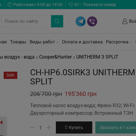
ж
Работаем с 9:00 до 19:30
0
6
7
Показати номер
Во
ная
Товары
Виды работ
Оплата и доставка
Рассрочка
ы воздух - вода
Cooper&Hunter
UNITHERM 3 SPLIT
CH-HP6.0SIRK3 UNITHERM
Sale
SPLIT
Original
Current
206'700
грн
195'360
грн
price
price
Тепловой насос воздух-вода; Фреон R32; Wi-Fi;
was:
is:
Двухроторный компрессор; Встроенный ТЭН
206'700 грн.
195'360 грн.
Количество
Купить
Заказать в 1 клик
товара