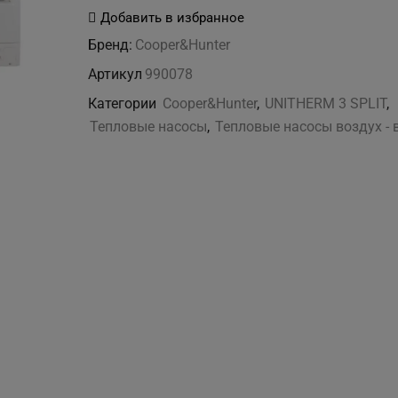
CH-
Добавить в избранное
HP6.0SIRK3
Бренд:
Cooper&Hunter
UNITHERM
Артикул
990078
3
Категории
Cooper&Hunter
,
UNITHERM 3 SPLIT
,
SPLIT
Тепловые насосы
,
Тепловые насосы воздух - 