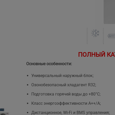
ПОЛНЫЙ КА
Основные особенности:
Универсальный наружный блок;
Озонобезопасный хладагент R32;
Подготовка горячей воды до +80°С;
Класс энергоэффективности А++/А;
Дистанционное, Wi-Fi и BMS управления;