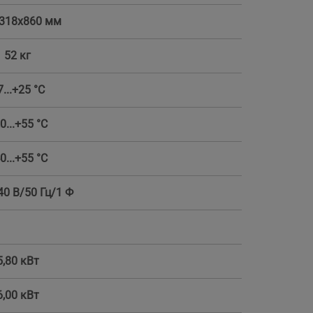
318x860 мм
52 кг
7...+25 °С
0...+55 °С
0...+55 °С
40 В/50 Гц/1 Ф
5,80 кВт
6,00 кВт