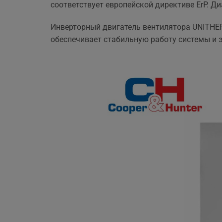
соответствует европейской директиве ErP. Д
ще 
Инверторный двигатель вентилятора UNITHER
обеспечивает стабильную работу системы и 