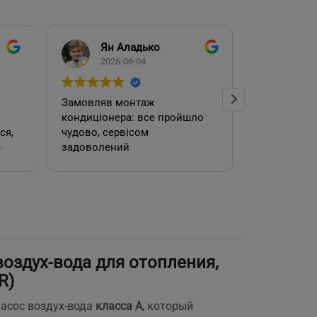
Ян Аладько
Над
2026-06-04
2026
Замовляв монтаж
Добрий ден
кондиціонера: все пройшло
адміністра
чудово, сервісом
допомогла
е
задоволений
кондиціоне
.
швидко та
встановил
роботою. 
оздух-вода для отопления,
е
R)
асос воздух-вода
класса A
, который