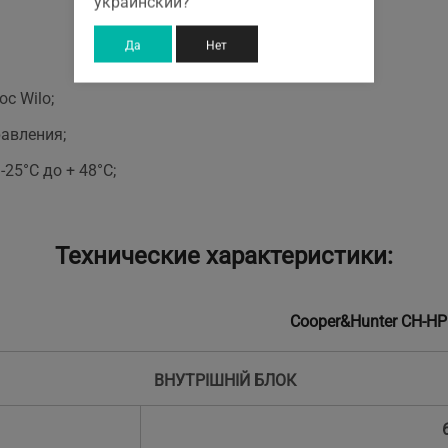
украинский?
Да
Нет
с Wilo;
авления;
25°С до + 48°С;
Технические характеристики:
Cooper&Hunter CH-HP
ВНУТРІШНІЙ БЛОК