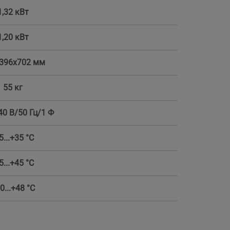
1,32 кВт
1,20 кВт
396x702 мм
55 кг
40 В/50 Гц/1 Ф
5...+35 °С
5...+45 °С
0...+48 °С