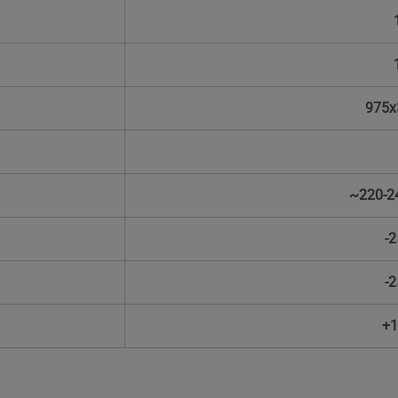
975x
~220-2
-2
-2
+1