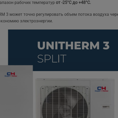
иапазон рабочих температур
от -25°С до +48°С.
та рекомендувати!
вийшла знову ж така сама
що і пропонують в інших
M 3 может точно регулировать объем потока воздуха чере
магазинах. Тому перевага
тільки оперативність, і
экономию электроэнергии.
можливість розрахунку на
місті за фактично товар і
встановлення.