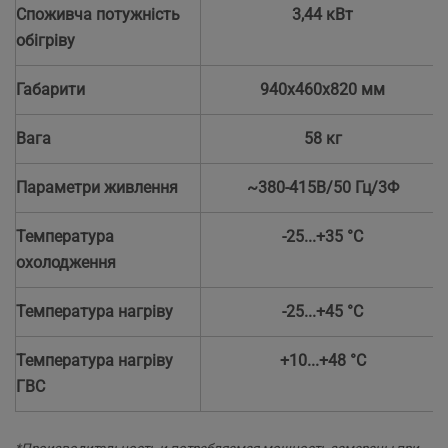
Споживча потужність
3,44 кВт
обігріву
Габарити
940x460x820 мм
Вага
58 кг
Параметри живлення
~380-415В/50 Гц/3Ф
Температура
-25...+35 °С
охолодження
Температура нагріву
-25...+45 °С
Температура нагріву
+10...+48 °С
ГВС