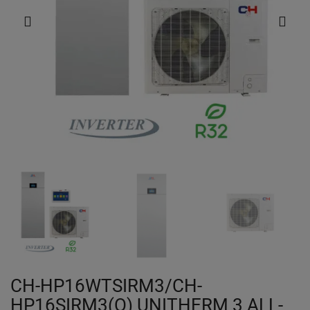
CH-HP16WTSIRM3/CH-
HP16SIRM3(O) UNITHERM 3 ALL-