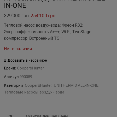
IN-ONE
Original
Current
329'000
грн
254'100
грн
price
price
Тепловой насос воздух-вода; Фреон R32;
was:
is:
Энергоэффективность А+++; Wi-Fi; TwoStage
329'000 грн.
254'100 грн.
компресcор; Встроенный ТЭН
Нет в наличии
Добавить в избранное
Бренд:
Cooper&Hunter
Артикул
990089
Категории
Cooper&Hunter
,
UNITHERM 3 ALL-IN-ONE
,
Тепловые насосы воздух - вода
Гарантия лучшей цены