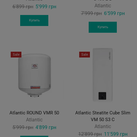
Atlantic
Original
Current
6'899
грн
5'999
грн
Original
Curre
7'999
грн
6'599
грн
price
price
price
price
was:
is:
Купить
was:
is:
Купить
6'899 грн.
5'999 грн.
7'999 грн.
6'599
Sale
Sale
Atlantic ROUND VMR 50
Atlantic Steatite Cube Slim
Atlantic
VM 50 S3 C
Atlantic
Original
Current
5'999
грн
4'899
грн
Original
Curr
12'899
грн
11'599
грн
price
price