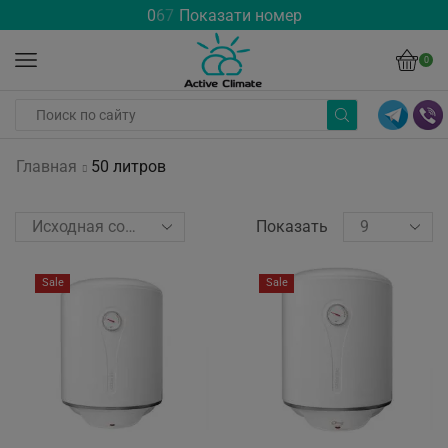
0
6
7
Показати номер
0
Главная
50 литров
Показать
Sale
Sale