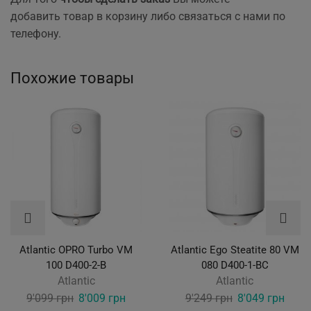
добавить товар в корзину либо связаться с нами по
телефону.
Похожие товары
Atlantic OPRO Turbo VM
Atlantic Ego Steatite 80 VM
100 D400-2-B
080 D400-1-BC
Atlantic
Atlantic
Original
Current
Original
Curre
9'099
грн
8'009
грн
9'249
грн
8'049
грн