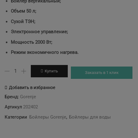
Бойлер вертикальный;
was:
is:
Объем 50 л;
11'978 грн.
10'783 грн.
Сухой ТЭН;
Электронное управление;
Мощность 2000 Вт;
Режим экономичного нагрева.
Количество
Купить
Заказать в 1 клик
товара
Gorenje
Добавить в избранное
GBF50SMV9
Бренд:
Gorenje
Артикул
202402
Категории
Бойлеры Gorenje
,
Бойлеры для воды