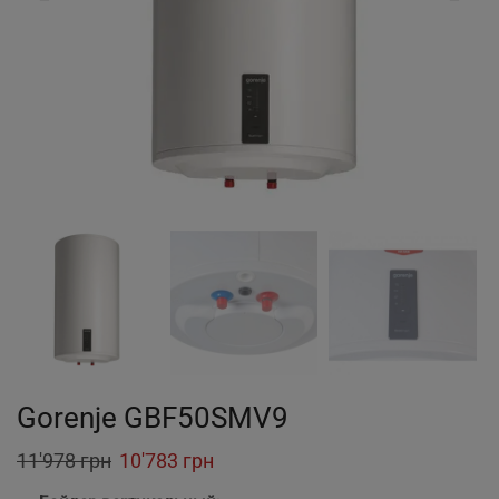
Gorenje GBF50SMV9
Original
Current
11'978
грн
10'783
грн
price
price