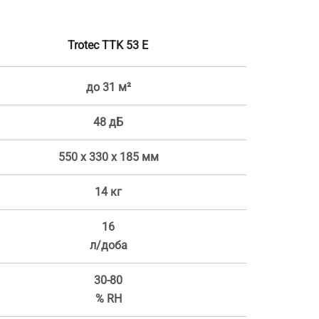
Trotec TTK 53 E
до 31 м²
48 дБ
550 х 330 х 185 мм
14 кг
16
л/доба
30-80
% RH