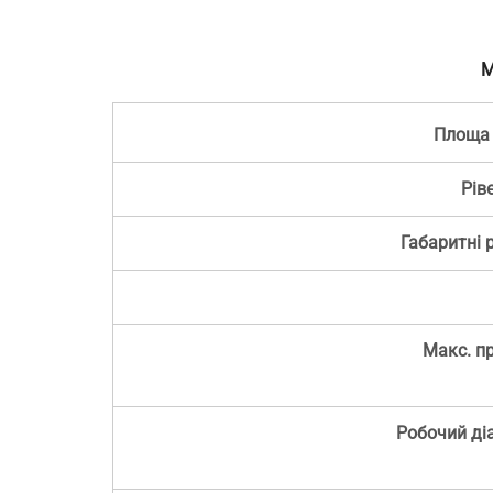
М
Площа
Рів
Габаритні 
Макс. п
Робочий діа