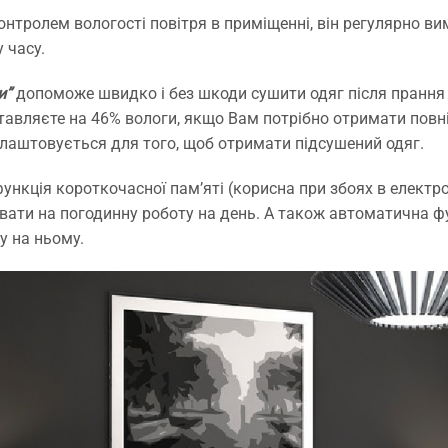
нтролем вологості повітря в приміщенні, він регулярно ви
 часу.
и”
допоможе швидко і без шкоди сушити одяг після прання 
тавляєте на 46% вологи, якщо Вам потрібно отримати повні
алаштовується для того, щоб отримати підсушений одяг.
ункція короткочасної пам’яті (корисна при збоях в елект
ати на погодинну роботу на день. А також автоматична фу
у на ньому.