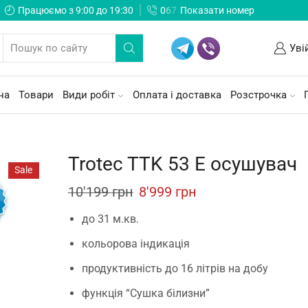
Працюємо з 9:00 до 19:30
0
6
7
Показати номер
Уві
на
Товари
Види робіт
Оплата і доставка
Розстрочка
Trotec TTK 53 E осушувач
Sale
Original
Current
10'199
грн
8'999
грн
price
price
до 31 м.кв.
was:
is:
кольорова індикація
10'199 грн.
8'999 грн.
продуктивність до 16 літрів на добу
функція “Сушка білизни”