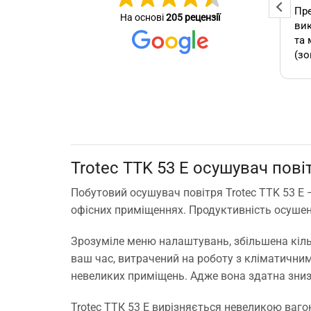
Професійна та оперативна
Пре
На основі
205 рецензії
стер
команда! Вчасно виконали
вик
се зробив
замовлення, бережно
та 
ставились до техніки, дали
(зо
омендую.
відповіді на всі потрібні
бло
питання!
які
А т
зам
кон
як 
Trotec TTK 53 E осушувач пові
виб
без
Побутовий осушувач повітря Trotec TTK 53 E 
мо
офісних приміщеннях. Продуктивність осуше
Буд
ще 
Зрозуміле меню налаштувань, збільшена кіль
ваш час, витрачений на роботу з кліматични
невеликих приміщень. Адже вона здатна знизи
Trotec ТТК 53 Е вирізняється невеликою ваг