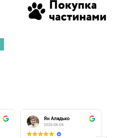
Ян Аладько
Над
2026-06-04
2026