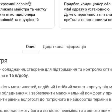
красний сервіс👌
Придбав кондиціонер c&h
ликала майстра та чистку
vital одразу з установкою.
миття кондиціонера
Дуже оперативно зв'язалися,
внішній та внутрішній
приїхали та встановили н
к). Все чудово, а головне
дивлячись на літній сезон
сно.
По товару нарікань немає.
Ціна така ж як і в інших
акож декілька років тому
магазинах. Сподобалась
овляла у цієї фірми 2
пропозиція, акційної
Опис
Додаткова інформація
диціонера. Задоволена,
установки за умови
сервісом у допомозі із
придбання кондиціонеру
тря
ором їх, так і
саме в цьому магазині. Ал
посереднім їх
ж по факту стандартна
– обладнання, створене для підтримання та контролю опти
нтуванням.
установка в стандартній
ння в
16 л/добу.
у неодмінно звертатись
панельній 12 поверхів ці
та рекомендувати!
вийшла знову ж така сама
кість можливостей, надійний і стійкий захист корпусу ві
що і пропонують в інших
м обладнанням, і забезпечити максимальний комфорт у при
магазинах. Тому перевага
тільки оперативність, і
ти рівень вологості до потрібного в найкоротші терміни 
можливість розрахунку на
місті за фактично товар і
ою, що дає змогу його з легкістю переміщати з одного при