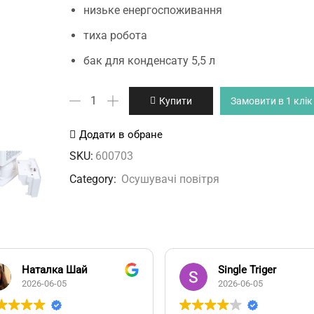
низьке енергоспоживання
тиха робота
бак для конденсату 5,5 л
Trotec
Купити
Замовити в 1 клік
TTK
53
Додати в обране
E
SKU:
600703
осушувач
Category:
Осушувачі повітря
кількість
Наталка Шай
Single Triger
2026-06-05
2026-06-05