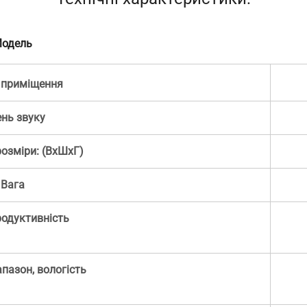
одель
 приміщення
ень звуку
розміри: (ВхШхГ)
Вага
родуктивність
пазон, вологість