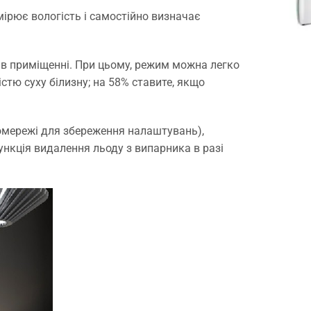
мірює вологість і самостійно визначає
в приміщенні. При цьому, режим можна легко
стю суху білизну; на 58% ставите, якщо
ромережі для збереження налаштувань),
нкція видалення льоду з випарника в разі