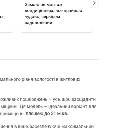
Замовляв монтаж
Добрий ден
кондиціонера: все пройшло
адміністра
чудово, сервісом
допомогла
е
задоволений
кондиціоне
.
швидко та
встановил
роботою. 
е
мального рівня вологості в житлових і
,
д можливих пошкоджень – усе, щоб заощадити
міщенні. Ця модель – ідеальний варіант для
в приміщенні
площею до 31 м.кв.
.
міщення в інше, забезпечуючи максимальний