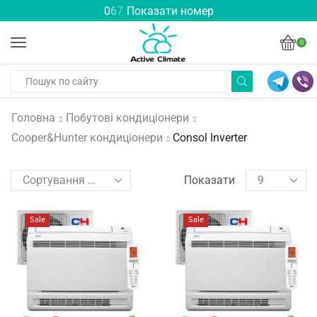
0
6
7
Показати номер
0
Головна
Побутові кондиціонери
Cooper&Hunter кондиціонери
Consol Inverter
Показати
Sale
Sale