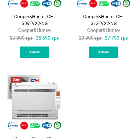
Cooper&Hunter CH-
Cooper&Hunter CH-
S09FVX2-NG
S12FVX2-NG
Cooper&Hunter
Cooper&Hunter
Original
Current
Original
Curr
37'899
грн
35'599
грн
39'999
грн
37'799
грн
price
price
price
pric
was:
is:
was:
is:
Купити
Купити
37'899 грн.
35'599 грн.
39'999 грн.
37'7
Sale