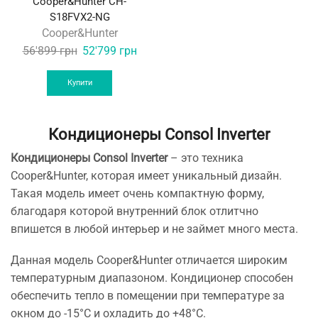
Cooper&Hunter CH-
S18FVX2-NG
Cooper&Hunter
Original
Current
56'899
грн
52'799
грн
price
price
was:
is:
Купити
56'899 грн.
52'799 грн.
Кондиционеры Consol Inverter
Кондиционеры Consol Inverter
– это техника
Cooper&Hunter, которая имеет уникальный дизайн.
Такая модель имеет очень компактную форму,
благодаря которой внутренний блок отлитчно
впишется в любой интерьер и не займет много места.
Данная модель Cooper&Hunter отличается широким
температурным диапазоном. Кондиционер способен
обеспечить тепло в помещении при температуре за
окном до -15°C и охладить до +48°C.