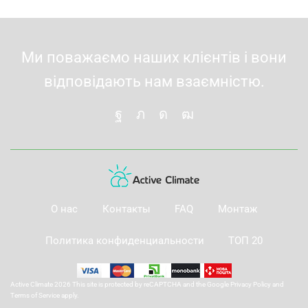
Ми поважаємо наших клієнтів і вони
відповідають нам взаємністю.
О нас
Контакты
FAQ
Монтаж
Политика конфиденциальности
ТОП 20
Active Climate 2026 This site is protected by reCAPTCHA and the Google
Privacy Policy
and
Terms of Service
apply.