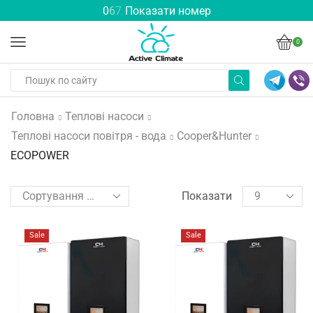
0
6
7
Показати номер
0
Головна
Теплові насоси
Теплові насоси повітря - вода
Cooper&Hunter
ECOPOWER
Показати
Sale
Sale