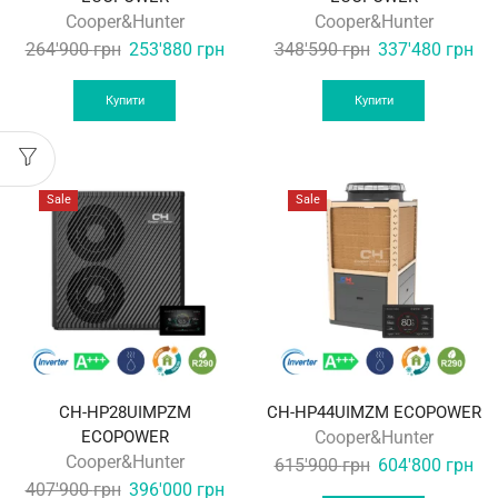
Cooper&Hunter
Cooper&Hunter
Original
Current
Original
Cur
264'900
грн
253'880
грн
348'590
грн
337'480
грн
price
price
price
pri
was:
is:
was:
is:
Купити
Купити
264'900 грн.
253'880 грн.
348'590 грн.
337
Sale
Sale
CH-HP28UIMPZM
CH-HP44UIMZM ECOPOWER
ECOPOWER
Cooper&Hunter
Cooper&Hunter
Original
Cur
615'900
грн
604'800
грн
Original
Current
407'900
грн
396'000
грн
price
pri