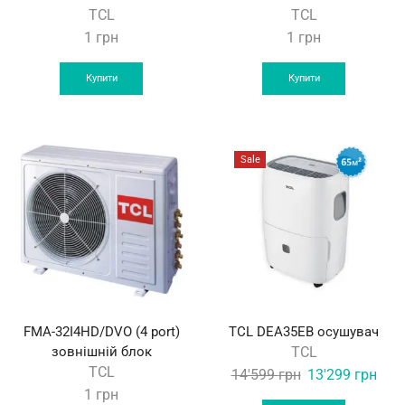
TCL
TCL
1
грн
1
грн
Купити
Купити
Sale
FMA-32I4HD/DVO (4 port)
TCL DEA35EB осушувач
зовнішній блок
TCL
TCL
Original
Curr
14'599
грн
13'299
грн
1
грн
price
pric