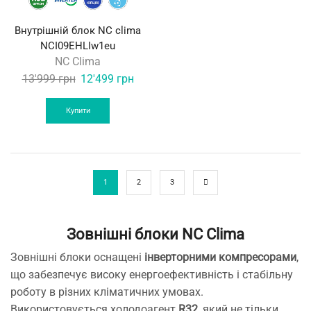
Внутрішній блок NС clima
NCI09EHLIw1eu
NC Clima
Original
Current
13'999
грн
12'499
грн
price
price
was:
is:
Купити
13'999 грн.
12'499 грн.
1
2
3
Зовнішні блоки NC Clima
Зовнішні блоки оснащені
інверторними компресорами
,
що забезпечує високу енергоефективність і стабільну
роботу в різних кліматичних умовах.
Використовується холодоагент
R32
, який не тільки