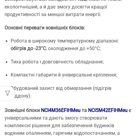
екологічніший, а й дає змогу досягти кращої
продуктивності за меншої витрати енергії.
Основні переваги зовнішніх блоків:
Робота в широкому температурному діапазоні:
обігрів до -23°C
, охолодження до +50°C;
Тиха робота і довговічність обладнання;
Компактні габарити й універсальне кріплення;
Вбудований захист від обмерзання (підігрів
піддону).
Зовнішні блоки
NCI4M36EFIHMeu
та
NCI5M42EFIHMeu
є
універсальними та дають змогу створювати
комплексні рішення для забезпечення будинків
водяним опаленням, гарячим водопостачанням, а