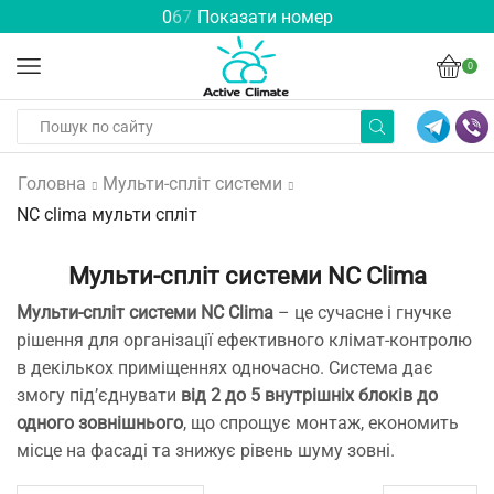
0
6
7
Показати номер
0
Головна
Мульти-спліт системи
NC clima мульти спліт
Мульти-спліт системи NC Clima
Мульти-спліт системи NC Clima
– це сучасне і гнучке
рішення для організації ефективного клімат-контролю
в декількох приміщеннях одночасно. Система дає
змогу під’єднувати
від 2 до 5 внутрішніх блоків до
одного зовнішнього
, що спрощує монтаж, економить
місце на фасаді та знижує рівень шуму зовні.