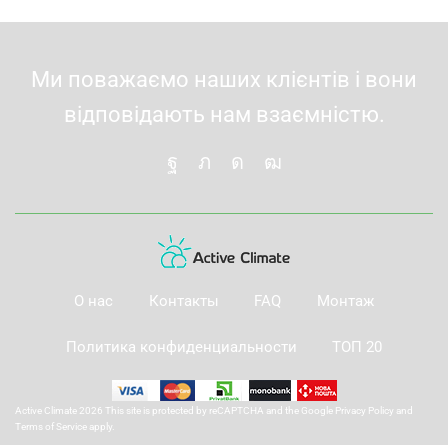
Ми поважаємо наших клієнтів і вони
відповідають нам взаємністю.
О нас
Контакты
FAQ
Монтаж
Политика конфиденциальности
ТОП 20
Active Climate 2026 This site is protected by reCAPTCHA and the Google
Privacy Policy
and
Terms of Service
apply.