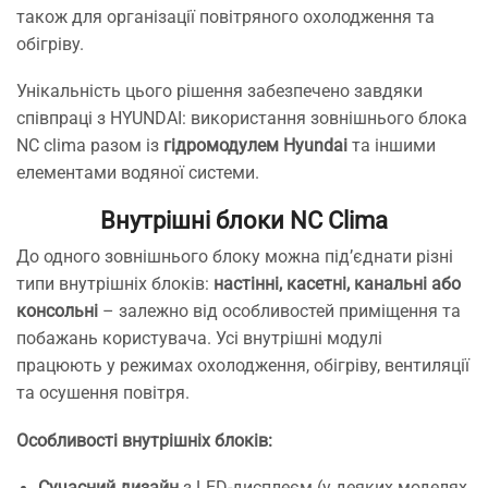
також для організації повітряного охолодження та
обігріву.
Унікальність цього рішення забезпечено завдяки
співпраці з HYUNDAI: використання зовнішнього блока
NC clima разом із
гідромодулем Hyundai
та іншими
елементами водяної системи.
Внутрішні блоки NC Clima
До одного зовнішнього блоку можна під’єднати різні
типи внутрішніх блоків:
настінні, касетні, канальні або
консольні
– залежно від особливостей приміщення та
побажань користувача. Усі внутрішні модулі
працюють у режимах охолодження, обігріву, вентиляції
та осушення повітря.
Особливості внутрішніх блоків:
Сучасний дизайн
з LED-дисплеєм (у деяких моделях