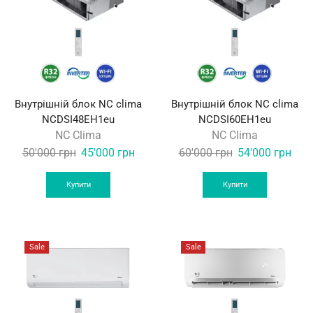
Внутрішній блок NС clima
Внутрішній блок NС clima
NCDSI48EH1eu
NCDSI60EH1eu
NC Clima
NC Clima
Original
Current
Original
Curr
50'000
грн
45'000
грн
60'000
грн
54'000
грн
price
price
price
pric
was:
is:
was:
is:
Купити
Купити
50'000 грн.
45'000 грн.
60'000 грн.
54'0
Sale
Sale