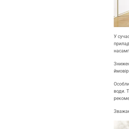
У суча
прилад
насамп
Знижен
ймовір
Особли
води. 
рекоме
Зважаю