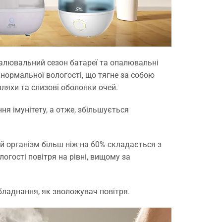
палювальний сезон батареї та опалювальні
нормальної вологості, що тягне за собою
яхи та слизові оболонки очей.
я імунітету, а отже, збільшується
ній організм більш ніж на 60% складається з
огості повітря на рівні, вищому за
бладнання, як зволожувач повітря.