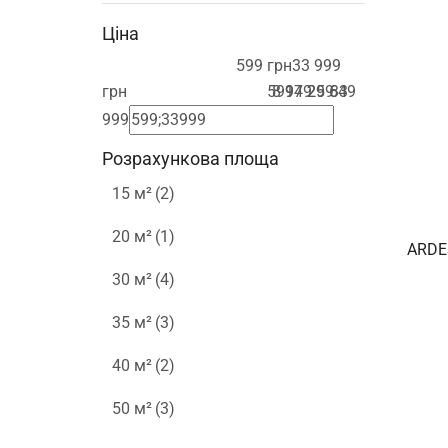
Ціна
599 грн
33 999
грн
599
8 949
17 299
25 649
33
999
Розрахункова площа
15 м²
(2)
20 м²
(1)
ARDE
30 м²
(4)
35 м²
(3)
40 м²
(2)
50 м²
(3)