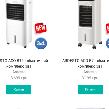
STO ACO-B15 кліматичний
ARDESTO ACO-B7 клімат
комплекс 3в1
комплекс 3в1
Ardesto
Ardesto
3'699
грн
3'199
грн
Купити
Купити