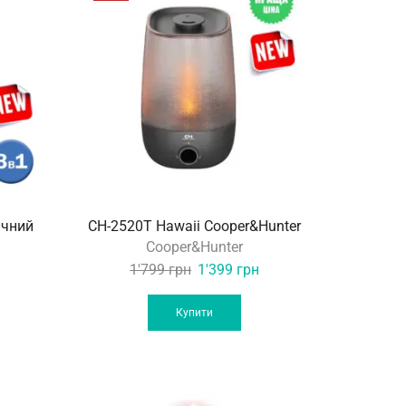
ичний
CH-2520Т Hawaii Cooper&Hunter
Cooper&Hunter
Original
Current
1'799
грн
1'399
грн
price
price
was:
is:
Купити
1'799 грн.
1'399 грн.