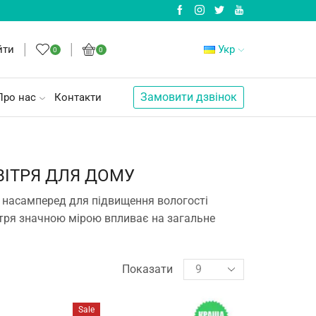
йти
Укр
0
0
Замовити дзвінок
Про нас
Контакти
ВІТРЯ ДЛЯ ДОМУ
 насамперед для підвищення вологості
ітря значною мірою впливає на загальне
Показати
Sale