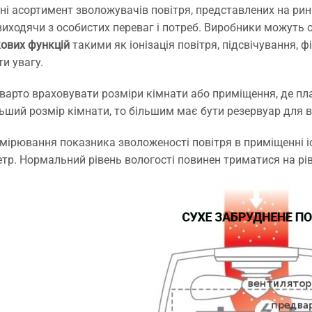
ні асортимент зволожувачів повітря, представлених на рин
виходячи з особистих переваг і потреб. Виробники можуть
ових функцій
такими як іонізація повітря, підсвічування, фі
ти увагу.
варто враховувати розміри кімнати або приміщення, де п
ьший розмір кімнати, то більшим має бути резервуар для в
мірювання показника зволоженості повітря в приміщенні і
етр. Нормальний рівень вологості повинен триматися на рі