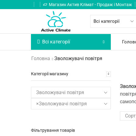
Магазин Актив Клімат - Продаж і Монтаж
Всі категорії
Голов
Головна
Зволожувачі повітря
Категорії магазину
Зволож
повітр
самопо
×
Зволожувачі повітря
Фільтрування товарів