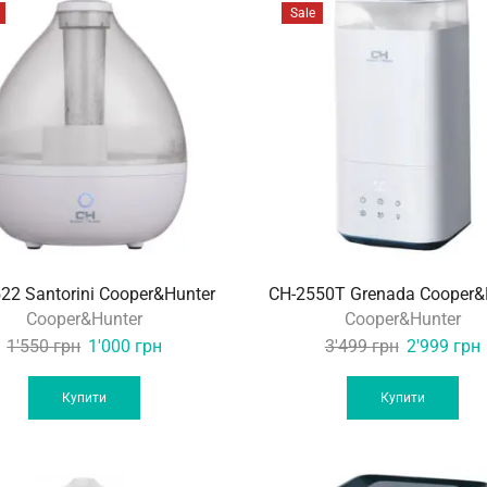
Sale
22 Santorini Cooper&Hunter
CH-2550T Grenada Cooper&
Cooper&Hunter
Cooper&Hunter
Original
Current
Original
1'550
грн
1'000
грн
3'499
грн
2'999
грн
price
price
price
p
was:
is:
was:
i
Купити
Купити
1'550 грн.
1'000 грн.
3'499 грн.
2