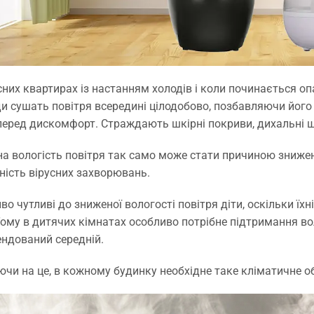
сних квартирах із настанням холодів і коли починається о
и сушать повітря всередині цілодобово, позбавляючи його 
еред дискомфорт. Страждають шкірні покриви, дихальні шл
а вологість повітря так само може стати причиною зниженн
ність вірусних захворювань.
во чутливі до зниженої вологості повітря діти, оскільки їх
Тому в дитячих кімнатах особливо потрібне підтримання вол
ндований середній.
чи на це, в кожному будинку необхідне таке кліматичне о