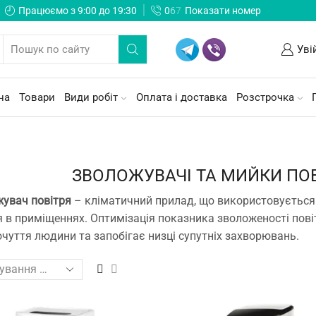
Працюємо з 9:00 до 19:30
0
6
7
Показати номер
Уві
на
Товари
Види робіт
Оплата і доставка
Розстрочка
ЗВОЛОЖУВАЧІ ТА МИЙКИ ПО
увач повітря
– кліматичний прилад, що використовується
я в приміщеннях. Оптимізація показника зволоженості пов
чуття людини та запобігає низці супутніх захворювань.