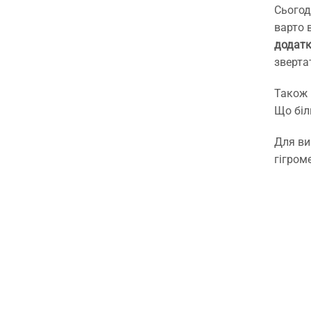
Сьогод
варто 
додатк
зверта
Також 
Що біл
Для ви
гігром