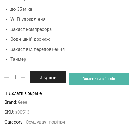
price
price
до 35 м.кв.
was:
is:
Wi-Fi управління
14'520 грн.
13'480 грн.
Захист компресора
Зовнішній дренаж
Захист від переповнення
Таймер
Gree
Купити
Замовити в 1 клік
GDN24AH-
K4EBB1C
Додати в обране
осушувач
Brand:
Gree
кількість
SKU:
s00513
Category:
Осушувачі повітря