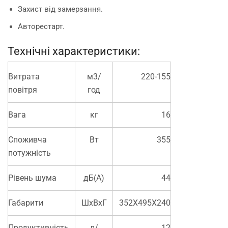
Захист від замерзання.
Авторестарт.
Технічні характеристики:
Витрата
м3/
220-155
повітря
год
Вага
кг
16
Споживча
Вт
355
потужність
Рівень шума
дБ(А)
44
Габарити
ШхВхГ
352X495X240
Продуктивність
л/
12