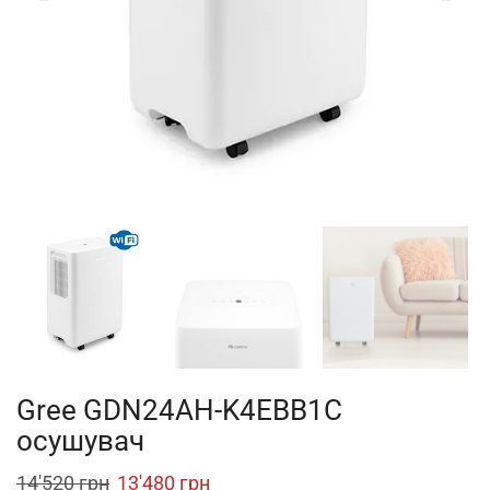
Gree GDN24AH-K4EBB1C
осушувач
Original
Current
14'520
грн
13'480
грн