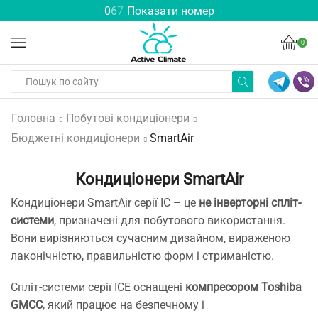
0
6
7
Показати номер
0
Головна
Побутові кондиціонери
Бюджетні кондиціонери
SmartAir
Кондиціонери SmartAir
Кондиціонери SmartAir серії IC – це
не інверторні спліт-
системи
, призначені для побутового використання.
Вони вирізняються сучасним дизайном, вираженою
лаконічністю, правильністю форм і стриманістю.
Спліт-системи серії ICE оснащені
компресором Toshiba
GMCC
, який працює на безпечному і