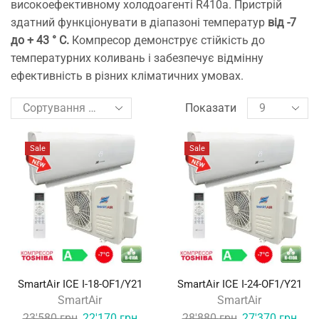
високоефективному холодоагенті R410a. Пристрій
здатний функціонувати в діапазоні температур
від -7
до + 43 ° С.
Компресор демонструє стійкість до
температурних коливань і забезпечує відмінну
ефективність в різних кліматичних умовах.
Показати
Sale
Sale
SmartAir ICE I-18-OF1/Y21
SmartAir ICE I-24-OF1/Y21
SmartAir
SmartAir
Original
Current
Original
Curr
23'580
грн
22'170
грн
28'880
грн
27'370
грн