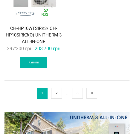
CH-HP10WTSIRK3/ CH-
HP10SIRK3(O) UNITHERM 3
ALL-IN-ONE
Original
Current
297'200
грн
203'700
грн
price
price
was:
is:
Купити
297'200 грн.
203'700 грн.
…
1
2
6