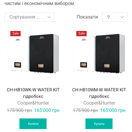
чистим і економічним вибором.
Показати
Sale
Sale
CH-HB10WK-W WATER KIT
CH-HB10WM-W WATER KIT
гідробокс
гідробокс
Cooper&Hunter
Cooper&Hunter
Original
Current
Original
Cur
175'900
грн
165'000
грн
175'900
грн
165'000
грн
price
price
price
pri
was:
is:
was:
is:
Купити
Купити
175'900 грн.
165'000 грн.
175'900 грн.
165