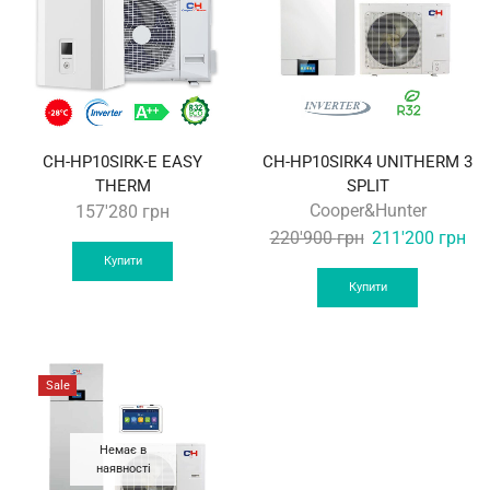
CH-HP10SIRK-E EASY
CH-HP10SIRK4 UNITHERM 3
THERM
SPLIT
Cooper&Hunter
157'280
грн
Original
Cur
220'900
грн
211'200
грн
price
pri
Купити
was:
is:
Купити
220'900 грн.
211
Sale
Немає в
наявності