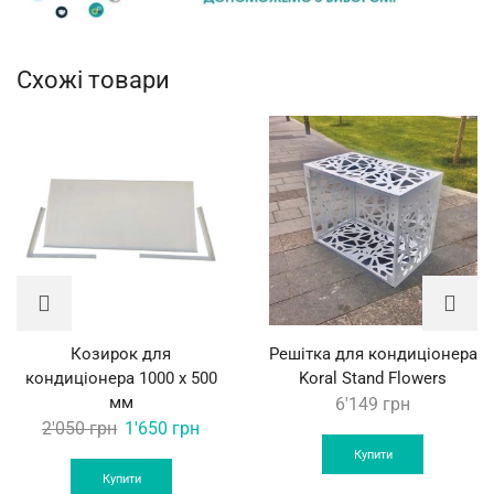
Схожі товари
Козирок для
Решітка для кондиціонера
кондиціонера 1000 х 500
Koral Stand Flowers
мм
6'149
грн
Original
Current
2'050
грн
1'650
грн
price
price
Купити
was:
is:
Купити