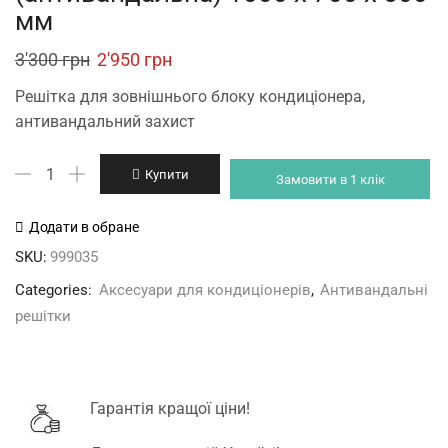
мм
Original
Current
3'300
грн
2'950
грн
price
price
Решітка для зовнішнього блоку кондиціонера,
was:
is:
антивандальний захист
3'300 грн.
2'950 грн.
Решітка
Купити
Замовити в 1 клік
кондиціонерна
(антивандальна)
Додати в обране
1000
SKU:
999035
х
Categories:
Аксесуари для кондиціонерів
,
Антивандальні
700
решітки
х
500
мм
кількість
Гарантія кращої ціни!