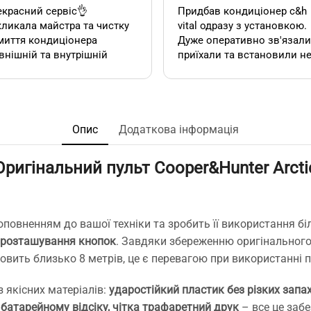
красний сервіс👌
Придбав кондиціонер c&h
ликала майстра та чистку
vital одразу з установкою.
миття кондиціонера
Дуже оперативно зв'язалися,
внішній та внутрішній
приїхали та встановили н
к). Все чудово, а головне
дивлячись на літній сезон
сно.
По товару нарікань немає.
Ціна така ж як і в інших
акож декілька років тому
магазинах. Сподобалась
овляла у цієї фірми 2
пропозиція, акційної
Опис
Додаткова інформація
диціонера. Задоволена,
установки за умови
сервісом у допомозі із
придбання кондиціонеру
Оригінальний пульт Cooper&Hunter Arcti
ором їх, так і
саме в цьому магазині. Ал
посереднім їх
ж по факту стандартна
нтуванням.
установка в стандартній
у неодмінно звертатись
панельній 12 поверхів ці
доповненням до вашої техніки та зробить її використання 
та рекомендувати!
вийшла знову ж така сама
 розташування кнопок
. Завдяки збереженню оригінального
що і пропонують в інших
овить близько 8 метрів, це є перевагою при використанні 
магазинах. Тому перевага
тільки оперативність, і
можливість розрахунку на
з якісних матеріалів:
ударостійкий пластик без різких запах
місті за фактично товар і
 батарейному відсіку, чітка трафаретний друк
– все це заб