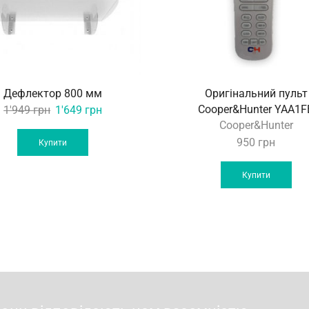
Дефлектор 800 мм
Оригінальний пульт
Original
Current
Cooper&Hunter YAA1F
1'949
грн
1'649
грн
Cooper&Hunter
price
price
was:
is:
950
грн
Купити
1'949 грн.
1'649 грн.
Купити