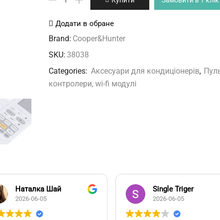
Arctic
Cooper&Hunter
Додати в обране
кількість
Brand:
Cooper&Hunter
SKU:
38038
Categories:
Аксесуари для кондиціонерів
,
Пуль
контролери, wi-fi модулі
Наталка Шай
Single Triger
2026-06-05
2026-06-05