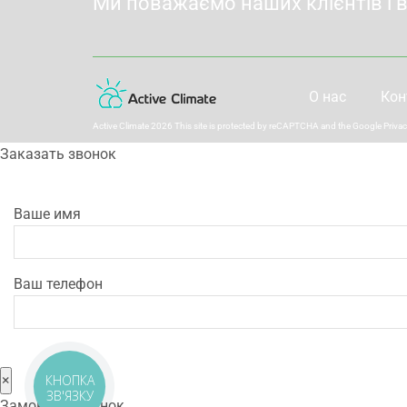
Ми поважаємо наших клієнтів і 
О нас
Кон
Active Climate 2026 This site is protected by reCAPTCHA and the Google
Privac
Заказать звонок
Ваше имя
Ваш телефон
КНОПКА
×
ЗВ'ЯЗКУ
Замовити дзвінок