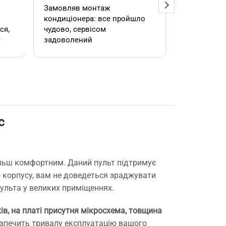
Замовляв монтаж
Добрий ден
кондиціонера: все пройшло
адміністра
чудово, сервісом
допомогла
е
задоволений
кондиціоне
.
швидко та
встановил
роботою. 
c
е
більш комфортним. Даний пульт підтримує
,
 корпусу, вам не доведеться зраджувати
пульта у великих приміщеннях.
ів, на платі присутня мікросхема, товщина
езпечить тривалу експлуатацію вашого