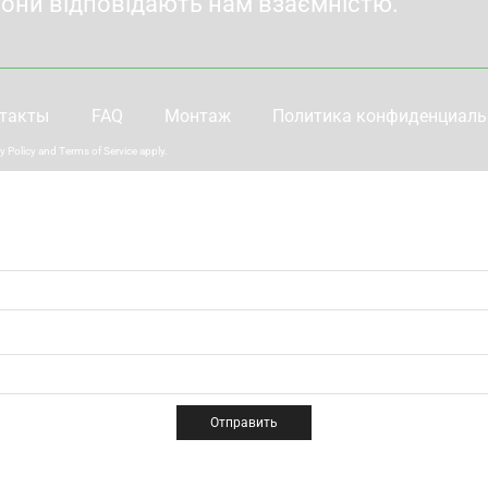
вони відповідають нам взаємністю.
такты
FAQ
Монтаж
Политика конфиденциаль
y Policy
and
Terms of Service
apply.