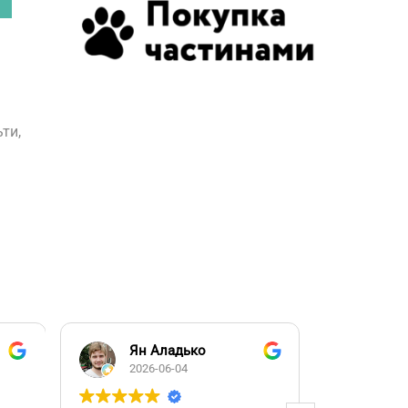
ти,
Ян Аладько
Над
2026-06-04
2026