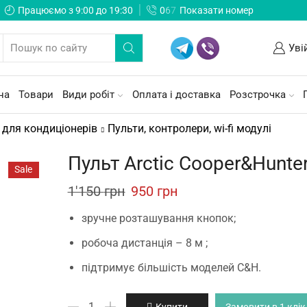
Працюємо з 9:00 до 19:30
0
6
7
Показати номер
Уві
на
Товари
Види робіт
Оплата і доставка
Розстрочка
 для кондиціонерів
Пульти, контролери, wi-fi модулі
Пульт Arctic Cooper&Hunte
Sale
Original
Current
1'150
грн
950
грн
price
price
зручне розташування кнопок;
was:
is:
робоча дистанція – 8 м ;
1'150 грн.
950 грн.
підтримує більшість моделей C&H.
Пульт
Купити
Замовити в 1 клік