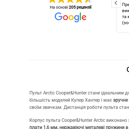
Професійна та оперативна
Пре
На основі
205 рецензії
стер
команда! Вчасно виконали
вик
се зробив
замовлення, бережно
та 
ставились до техніки, дали
(зо
омендую.
відповіді на всі потрібні
бло
питання!
які
А т
зам
кон
як 
виб
без
мо
Буд
Пульт Arctic Cooper&Hunter стане ідеальним 
ще 
більшість моделей Купер Хантер і має
зручне
своїм звичкам. Дистанція роботи пульта стан
Корпус пульта Cooper&Hunter Arctic виконано 
плати 1,6 мм, нержавіючі металеві пружини в