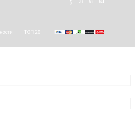
ности
ТОП 20