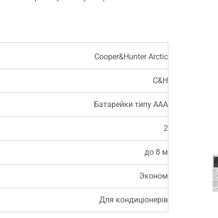
Cooper&Hunter Arctic
C&H
Батарейки типу AAA
2
до 8 м
Эконом
Для кондиціонерів