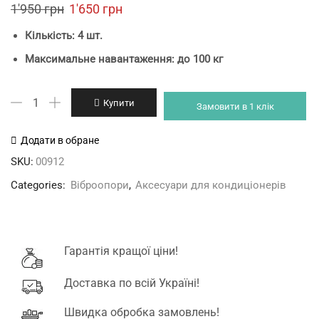
Original
Current
1'950
грн
1'650
грн
price
price
Кількість: 4 шт.
was:
is:
Максимальне навантаження: до 100 кг
1'950 грн.
1'650 грн.
Антивібраційні
Купити
Замовити в 1 клік
опори
VIP
Додати в обране
покращені
SKU:
00912
кількість
Categories:
Віброопори
,
Аксесуари для кондиціонерів
Гарантія кращої ціни!
Доставка по всій Україні!
Швидка обробка замовлень!