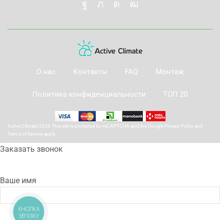
О нас
Контакты
FAQ
Монтаж
Политика конфиденциальности
ТОП 20
Active Climate 2026 This site is protected by reCAPTCHA and the Google
Privacy Policy
and
Terms of Service
apply.
Заказать звонок
Ваше имя
КНОПКА
ЗВ'ЯЗКУ