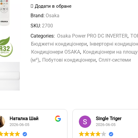
09HH3
Додати в обране
Power
Brand:
Osaka
PRO
SKU:
2700
DC
Categories:
Osaka Power PRO DC INVERTER
,
TO
INVERTER
Бюджетні кондиціонери
,
Інверторні кондиціо
кількість
Кондиціонери OSAKA
,
Кондиціонери на площу
(м²)
,
Побутові кондиціонери
,
Спліт-системи
Наталка Шай
Single Triger
2026-06-05
2026-06-05