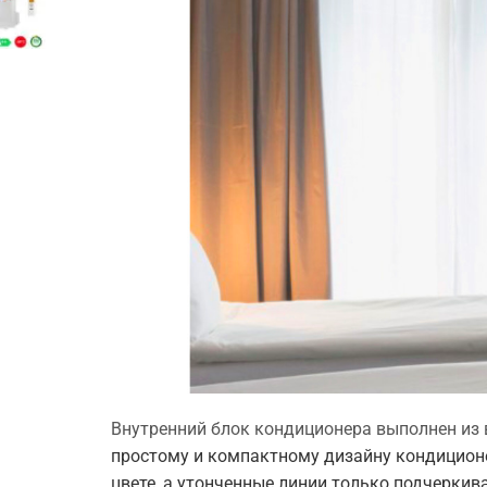
.
Внутренний блок кондиционера выполнен из 
простому и компактному дизайну кондиционе
цвете, а утонченные линии только подчерки