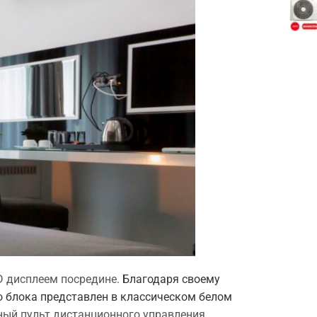
D дисплеем посредине.
Благодаря своему
о блока представлен в классическом белом
ый пульт дистанционного управления