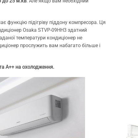
 до 25 м.кв
. Але якщо вам необхідний
має функцію підігріву піддону компресора. Ця
кондиціонер Osaka STVP-09HH3 здатний
заданої температури кондиціонер не
иціонер прослужить вам набагато більше і
 та А++ на охолодження.