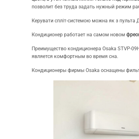
позволит без труда задать нужный режим ра
Керувати спліт-системою можна як з пульта Д
Кондиционер работает на самом новом
фрео
Преимущество кондиционера Osaka STVP-09H
является комфортным во время сна.
Кондиционеры фирмы Osaka оснащены фильтр