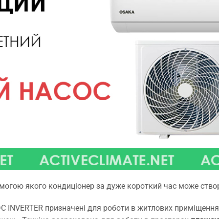
встановлення.
помогою якого кондиціонер за дуже короткий час може ств
 INVERTER призначені для роботи в житлових приміщеннях