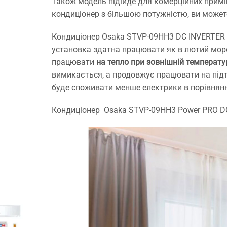
Також модель підійде для комерційних примі
кондиціонер з більшою потужністю, ви может
Кондиціонер Osaka STVP-09HH3 DC INVERTER
установка здатна працювати як в лютий мороз
працювати
на тепло при зовнішній температу
вимикається, а продовжує працювати на підт
буде споживати менше електрики в порівнянн
Кондиціонер Osaka STVP-09HH3 Power PRO 