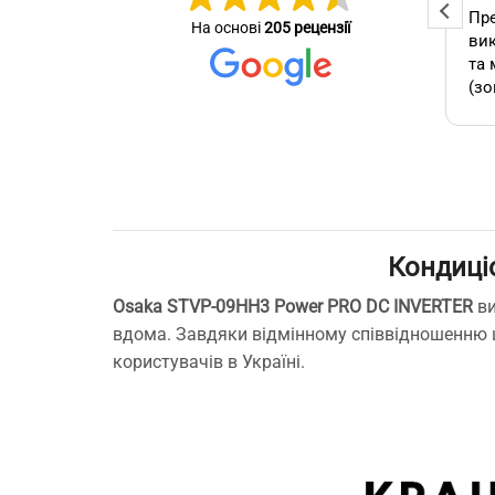
Професійна та оперативна
Пре
На основі
205 рецензії
стер
команда! Вчасно виконали
вик
се зробив
замовлення, бережно
та 
ставились до техніки, дали
(зо
омендую.
відповіді на всі потрібні
бло
питання!
які
А т
зам
кон
як 
Кондиці
виб
без
Osaka STVP-09HH3 Power PRO DC INVERTER
ви
мо
вдома. Завдяки відмінному співвідношенню ц
Буд
користувачів в Україні.
ще 