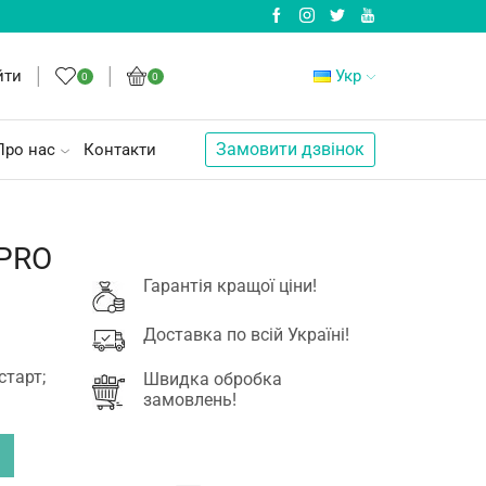
йти
Укр
0
0
Замовити дзвінок
Про нас
Контакти
 PRO
Гарантія кращої ціни!
Доставка по всій Україні!
старт;
Швидка обробка
замовлень!