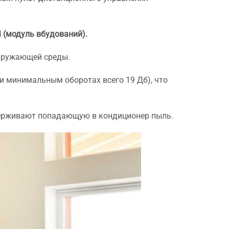
i (модуль вбудований).
окружающей среды.
и минимальным оборотах всего 19 Дб), что
держивают попадающую в кондиционер пыль.