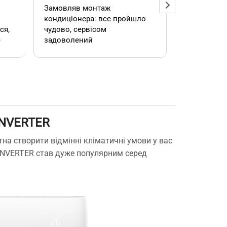
Замовляв монтаж
Добрий ден
кондиціонера: все пройшло
адміністра
чудово, сервісом
допомогла
е
задоволений
кондиціоне
.
швидко та
встановил
роботою. 
INVERTER
е
тна створити відмінні кліматичні умови у вас
 INVERTER став дуже популярним серед
,