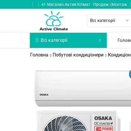
Магазин Актив Клімат - Продаж і Монтаж
Всі категорії
Голов
Головна
Побутові кондиціонери
Кондиціо