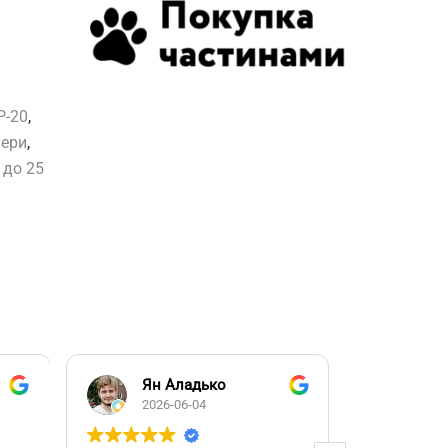
P-20
,
нери
,
 до 25
Ян Аладько
Над
2026-06-04
2026