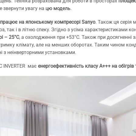
щень. Техніка розрахована для роботи в просторах
площею
е звернути увагу на
цю модель
.
працює на японському компресорі Sanyo
. Також ця серія 
, так і в літню спеку. Згідно з усіма характеристиками 
рі – 25°C
, а охолодження при +53°C. Також при досягненні 
римку клімату, але на менших оборотах. Таким чином конд
і з неінверторними установками.
DC INVERTER має
енергоефективність класу А+++ на обігрів