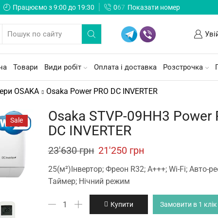
Працюємо з 9:00 до 19:30
0
6
7
Показати номер
Уві
на
Товари
Види робіт
Оплата і доставка
Розстрочка
нери OSAKA
Osaka Power PRO DC INVERTER
Osaka STVP-09HH3 Power
Sale
DC INVERTER
Original
Current
23'630
грн
21'250
грн
price
price
25(м²)Інвертор; Фреон R32; А+++; Wi-Fi; Авто-ре
was:
is:
Таймер; Нічний режим
23'630 грн.
21'250 грн.
Osaka
Купити
Замовити в 1 клік
STVP-