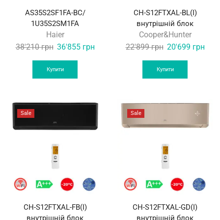
AS35S2SF1FA-BC/
CH-S12FTXAL-BL(I)
1U35S2SM1FA
внутрішній блок
Haier
Cooper&Hunter
Original
Current
Original
Curr
38'210
грн
36'855
грн
22'899
грн
20'699
грн
price
price
price
pric
was:
is:
was:
is:
Купити
Купити
38'210 грн.
36'855 грн.
22'899 грн.
20'6
Sale
Sale
CH-S12FTXAL-FB(I)
CH-S12FTXAL-GD(I)
внутрішній блок
внутрішній блок