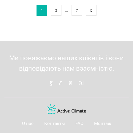
…
1
2
7
Ми поважаємо наших клієнтів і вони
відповідають нам взаємністю.
О нас
Контакты
FAQ
Монтаж