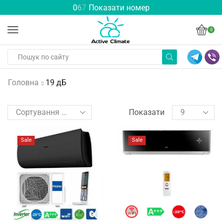
0
6
7
Показати номер
0
Головна
19 дБ
Показати
Sale
Sale