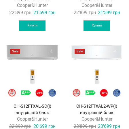
Cooper&Hunter
Cooper&Hunter
Original
Current
Original
Curr
22'899
грн
21'599
грн
22'899
грн
21'599
грн
price
price
price
pric
was:
is:
was:
is:
Купити
Купити
22'899 грн.
21'599 грн.
22'899 грн.
21'5
Sale
Sale
CH-S12FTXAL-SC(I)
CH-S12FTXAL2-WP(I)
внутрішній блок
внутрішній блок
Cooper&Hunter
Cooper&Hunter
Original
Current
Original
Curr
22'899
грн
20'699
грн
22'899
грн
20'699
грн