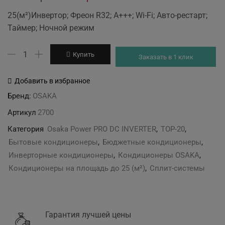
price
price
25(м²)Инвертор; Фреон R32; А+++; Wi-Fi; Авто-рестарт;
was:
is:
Таймер; Ночной режим
23'630 грн.
21'250 грн.
Количество
Купить
Заказать в 1 клик
товара
Osaka
Добавить в избранное
STVP-
Бренд:
OSAKA
09HH3
Артикул
2700
Power
PRO
Категория
Osaka Power PRO DC INVERTER
,
TOP-20
,
DC
Бытовые кондиционеры
,
Бюджетные кондиционеры
,
INVERTER
Инверторные кондиционеры
,
Кондиционеры OSAKA
,
Кондиционеры на площадь до 25 (м²)
,
Сплит-системы
Гарантия лучшей цены