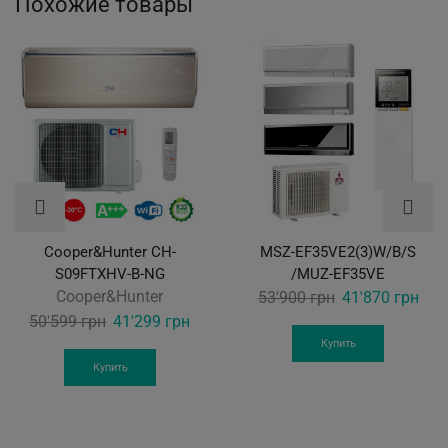
Похожие товары
Cooper&Hunter CH-
MSZ-EF35VE2(3)W/B/S
S09FTXHV-B-NG
/MUZ-EF35VE
Cooper&Hunter
Original
Curr
53'900
грн
41'870
грн
Original
Current
price
pric
50'599
грн
41'299
грн
price
price
was:
is:
Купить
was:
is:
53'900 грн.
41'8
Купить
50'599 грн.
41'299 грн.