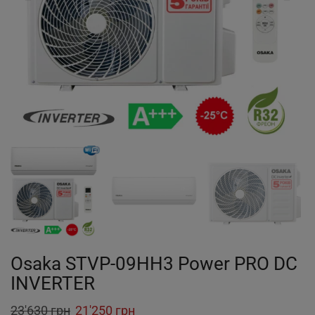
Osaka STVP-09HH3 Power PRO DC
INVERTER
Original
Current
23'630
грн
21'250
грн