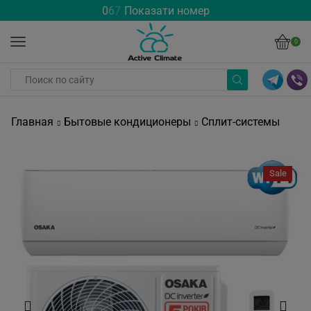
0
6
7
Показати номер
0
Главная
Бытовые кондиционеры
Сплит-системы
Sale