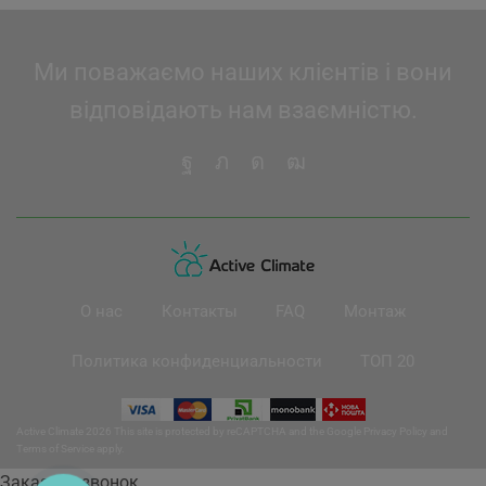
Ми поважаємо наших клієнтів і вони
відповідають нам взаємністю.
О нас
Контакты
FAQ
Монтаж
Политика конфиденциальности
ТОП 20
Active Climate 2026 This site is protected by reCAPTCHA and the Google
Privacy Policy
and
Terms of Service
apply.
Заказать звонок