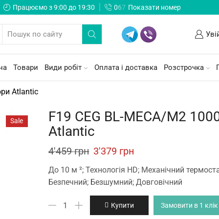
Працюємо з 9:00 до 19:30
0
6
7
Показати номер
Уві
на
Товари
Види робіт
Оплата і доставка
Розстрочка
ри Atlantic
F19 CEG BL-MECA/M2 100
Sale
Atlantic
Original
Current
4'459
грн
3'379
грн
price
price
До 10 м ²; Технологія HD; Механічний термоста
was:
is:
Безпечний; Безшумний; Довговічний
4'459 грн.
3'379 грн.
F19
Купити
Замовити в 1 клік
CEG