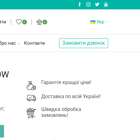
йти
Укр
0
0
Замовити дзвінок
Про нас
Контакти
0W
Гарантія кращої ціни!
Доставка по всій Україні!
т;
Швидка обробка
замовлень!