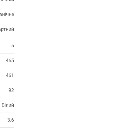
анічне
артний
5
465
461
92
Білий
3.6