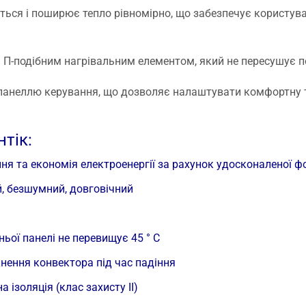
встановлення.
ться і поширює тепло рівномірно, що забезпечує користу
П-подібним нагрівальним елементом, який не пересушує п
анеллю керування, що дозволяє налаштувати комфортну те
тік:
ня та економія електроенергії за рахунок удосконаленої ф
, безшумний, довговічний
ьої панелі не перевищує 45 ° С
нення конвектора під час падіння
 ізоляція (клас захисту II)