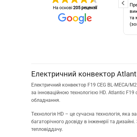
Професійна та оперативна
Пре
На основі
205 рецензії
стер
команда! Вчасно виконали
вик
се зробив
замовлення, бережно
та 
ставились до техніки, дали
(зо
омендую.
відповіді на всі потрібні
бло
питання!
які
А т
зам
кон
як 
Електричний конвектор Atlan
виб
без
Електричний конвектор F19 CEG BL-MECA/M2 
мо
за інноваційною технологією HD. Atlantic F
Буд
обладнання.
ще 
Технологія HD – це сучасна технологія, яка з
багаторічного досвіду в інженерії та дизайні
тепловіддачу.