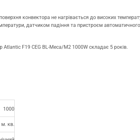
оверхня конвектора не нагрівається до високих температу
ператури, датчиком падіння та пристроєм автоматичного з
 Atlantic F19 CEG BL-Meca/M2 1000W складає 5 років.
1000
 м. кв.
нічний