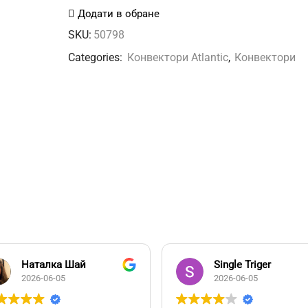
BL-
Додати в обране
MECA/M2
SKU:
50798
1000W
Categories:
Конвектори Atlantic
,
Конвектори
Atlantic
кількість
Наталка Шай
Single Triger
2026-06-05
2026-06-05