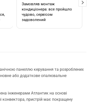
Замовляв монтаж
Добрий ден
кондиціонера: все пройшло
адміністра
чудово, сервісом
допомогла
е
задоволений
кондиціоне
.
швидко та
встановил
роботою. 
е
ханічною панеллю керування та розроблених
основне або додаткове опалювальне
,
блена інженерами Атлантик на основі
елі конвектора, пристрій має покращену