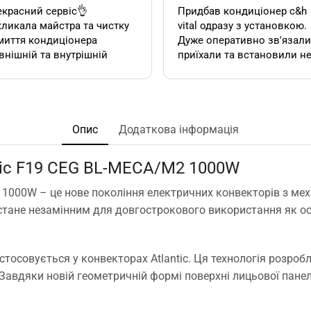
красний сервіс👌
Придбав кондиціонер c&h
ликала майстра та чистку
vital одразу з установкою.
миття кондиціонера
Дуже оперативно зв'язалися,
внішній та внутрішній
приїхали та встановили н
к). Все чудово, а головне
дивлячись на літній сезон
сно.
По товару нарікань немає.
Ціна така ж як і в інших
акож декілька років тому
магазинах. Сподобалась
овляла у цієї фірми 2
пропозиція, акційної
Опис
Додаткова інформація
диціонера. Задоволена,
установки за умови
сервісом у допомозі із
придбання кондиціонеру
tic F19 CEG BL-MECA/M2 1000W
ором їх, так і
саме в цьому магазині. Ал
посереднім їх
ж по факту стандартна
1000W – це нове покоління електричних конвекторів з ме
нтуванням.
установка в стандартній
19 стане незамінним для довгострокового використання як 
у неодмінно звертатись
панельній 12 поверхів ці
та рекомендувати!
вийшла знову ж така сама
що і пропонують в інших
астосовується у конвекторах Atlantic. Ця технологія розро
магазинах. Тому перевага
тільки оперативність, і
. Завдяки новій геометричній формі поверхні лицьової пан
можливість розрахунку на
місті за фактично товар і