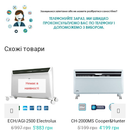
Схожі товари
Немає в
наявності
ECH/AGI-2500 Electrolux
CH-2000MS Cooper&Hunter
Original
Current
Original
Curre
6'997
грн
5'883
грн
5'199
грн
4'199
грн