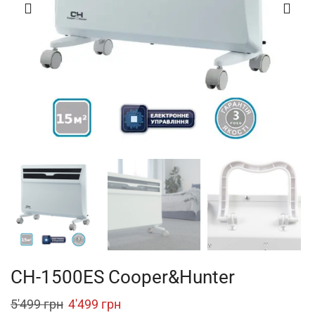
CH-1500ES Cooper&Hunter
Original
Current
5'499
грн
4'499
грн