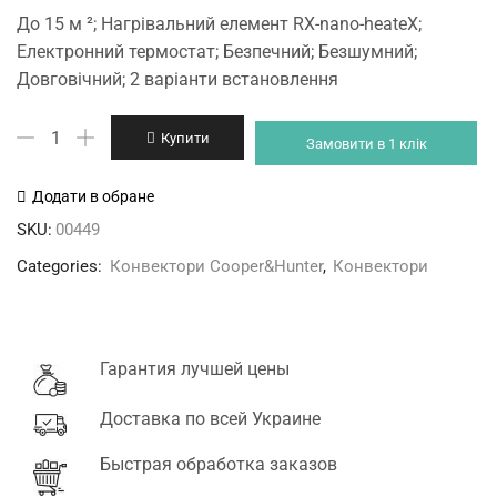
price
price
До 15 м ²; Нагрівальний елемент RX-nano-heateX;
was:
is:
Електронний термостат; Безпечний; Безшумний;
5'499 грн.
4'499 грн.
Довговічний; 2 варіанти встановлення
CH-
Купити
Замовити в 1 клік
1500ES
Cooper&Hunter
Додати в обране
кількість
SKU:
00449
Categories:
Конвектори Cooper&Hunter
,
Конвектори
Гарантия лучшей цены
Доставка по всей Украине
Быстрая обработка заказов