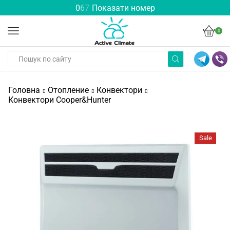
0
6
7
Показати номер
0
Головна
Отопление
Конвектори
Конвектори Cooper&Hunter
Sale